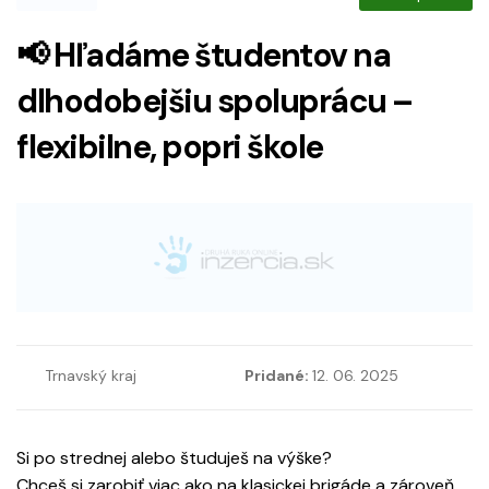
📢 Hľadáme študentov na
dlhodobejšiu spoluprácu –
flexibilne, popri škole
Trnavský kraj
Pridané:
12. 06. 2025
Si po strednej alebo študuješ na výške?
Chceš si zarobiť viac ako na klasickej brigáde a zároveň