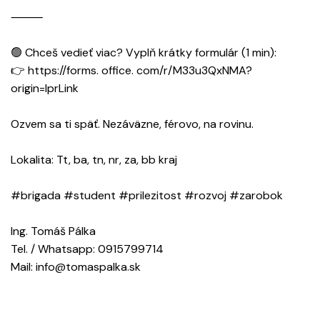
⸻
🟢 Chceš vedieť viac? Vyplň krátky formulár (1 min):
👉 https://forms. office. com/r/M33u3QxNMA?
origin=lprLink
Ozvem sa ti späť. Nezáväzne, férovo, na rovinu.
Lokalita: Tt, ba, tn, nr, za, bb kraj
#brigada #student #prilezitost #rozvoj #zarobok
Ing. Tomáš Pálka
Tel. / Whatsapp: 0915799714
Mail: info@tomaspalka.sk