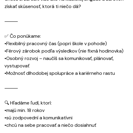
získať skúsenosť, ktorá ti niečo dá?
⸻
✅ Čo ponúkame:
•Flexibilný pracovný čas (popri škole v pohode)
•Férový zárobok podľa výsledkov (nie fixná hodinovka)
•Osobný rozvoj – naučíš sa komunikovať, plánovať,
vystupovať
•Možnosť dlhodobej spolupráce a kariérneho rastu
⸻
🔍 Hľadáme ľudí, ktorí:
•majú min. 18 rokov
•sú zodpovední a komunikatívni
•chcú na sebe pracovať a niečo dosiahnuť