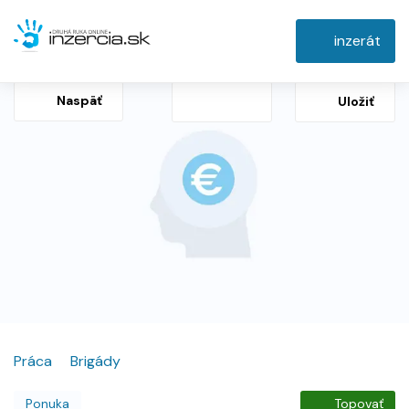
inzerát
Naspäť
Uložiť
Práca
Brigády
Ponuka
Topovať