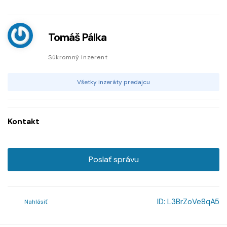
Tomáš Pálka
Súkromný inzerent
Všetky inzeráty predajcu
Kontakt
Poslať správu
ID:
L3BrZoVe8qA5
Nahlásiť