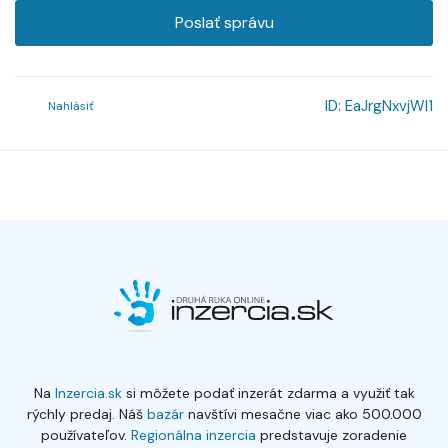
Poslať správu
ID:
EaJrgNxvjWl1
Nahlásiť
Na
Inzercia.sk
si môžete podať inzerát zdarma a využiť tak
rýchly predaj. Náš
bazár
navštívi mesačne viac ako 500.000
používateľov.
Regionálna inzercia
predstavuje zoradenie