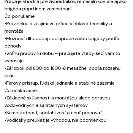
Práca je vhodná pre živnostníkov, remeselníkov, ale aj ako
brigáda popri inom zamestnaní.
Čo ponúkame:
•Pravidelnú a zaujímavú prácu v oblasti techniky a
montáže
•Možnosť dlhodobej spolupráce alebo brigády podľa
dohody
•Voľnú pracovnú dobu – pracujete vtedy, keď vám to
vyhovuje
•Zárobok od 800 do 1800 € mesačne, podľa rozsahu
prác
•Férový prístup, ľudské jednanie a stabilné zázemie
Čo očakávame:
•Základné skúsenosti s montážou alebo opravou
vodovodných a sanitárnych systémov
•Samostatnosť, spoľahlivosť a chuť pracovať
•Vodičský preukaz je výhodou, nie podmienkou