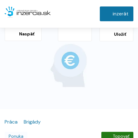
inzerát
Naspäť
Uložiť
Práca
Brigády
Ponuka
Topovať