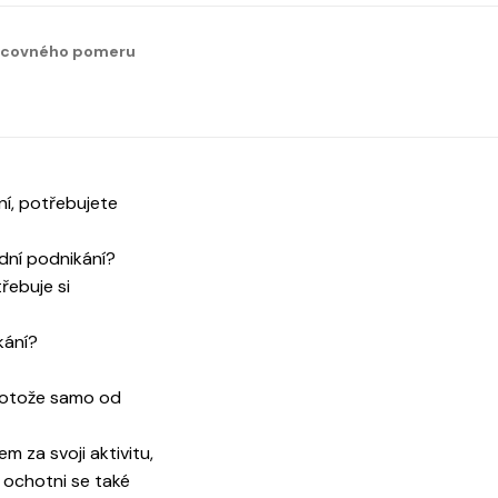
acovného pomeru
ení, potřebujete
odní podnikání?
řebuje si
kání?
rotože samo od
em za svoji aktivitu,
u ochotni se také