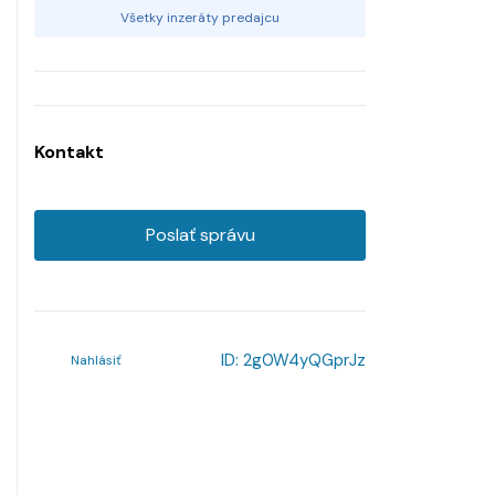
Všetky inzeráty predajcu
Kontakt
Poslať správu
ID:
2g0W4yQGprJz
Nahlásiť