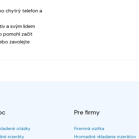
bo chytrý telefon a
ktiv a svým lidem
o pomohl začít
nebo zavolejte
oc
Pre firmy
kladené otázky
Firemná vizitka
né inzeráty
Hromadné vkladanie inzerátov