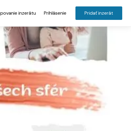
povanie inzerátu
Prihlásenie
Pridať inzerát