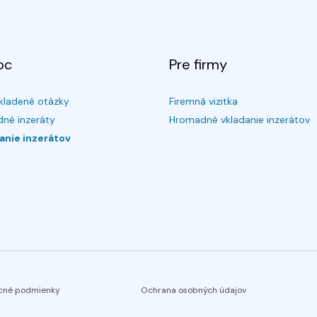
oc
Pre firmy
kladené otázky
Firemná vizitka
né inzeráty
Hromadné vkladanie inzerátov
anie inzerátov
cné podmienky
Ochrana osobných údajov