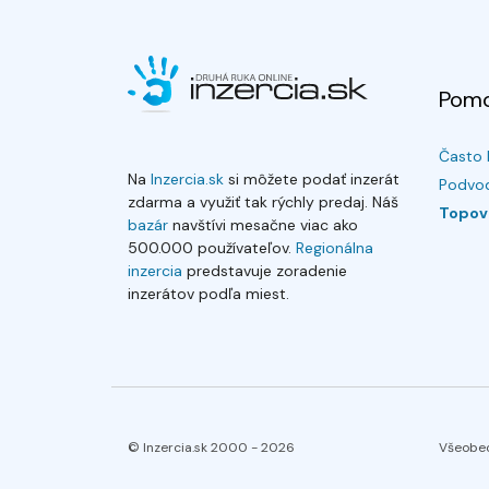
Pom
Často 
Na
Inzercia.sk
si môžete podať inzerát
Podvod
zdarma a využiť tak rýchly predaj. Náš
Topov
bazár
navštívi mesačne viac ako
500.000 používateľov.
Regionálna
inzercia
predstavuje zoradenie
inzerátov podľa miest.
© Inzercia.sk 2000 -
2026
Všeobe