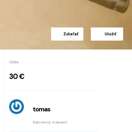
Zdieľať
Uložiť
CENA
30 €
tomas
Súkromný inzerent