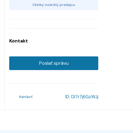
Všetky inzeráty predajcu
Kontakt
Poslať správu
ID:
Dl7r7j6GzWJj
Nahlásiť