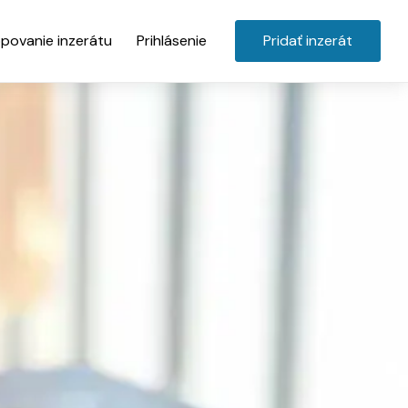
povanie inzerátu
Prihlásenie
Pridať inzerát