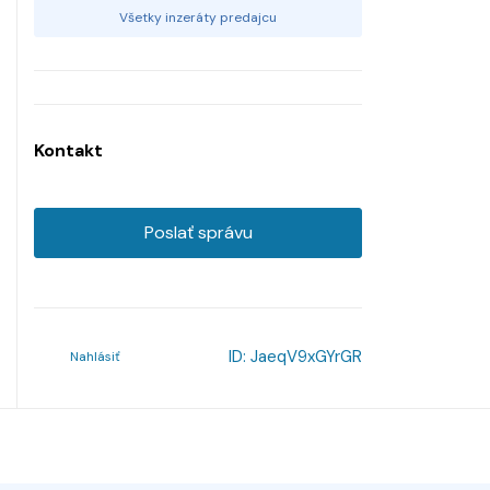
Všetky inzeráty predajcu
Kontakt
Poslať správu
ID:
JaeqV9xGYrGR
Nahlásiť