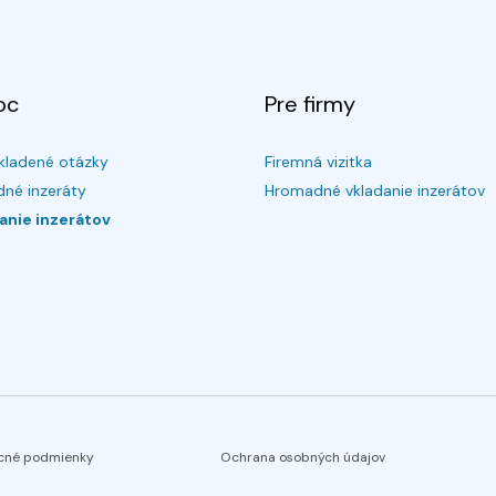
oc
Pre firmy
kladené otázky
Firemná vizitka
né inzeráty
Hromadné vkladanie inzerátov
anie inzerátov
cné podmienky
Ochrana osobných údajov