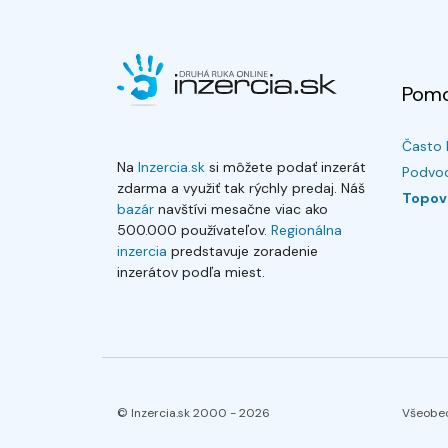
Pom
Často 
Na
Inzercia.sk
si môžete podať inzerát
Podvod
zdarma a využiť tak rýchly predaj. Náš
Topov
bazár
navštívi mesačne viac ako
500.000 používateľov.
Regionálna
inzercia
predstavuje zoradenie
inzerátov podľa miest.
© Inzercia.sk 2000 -
2026
Všeobe