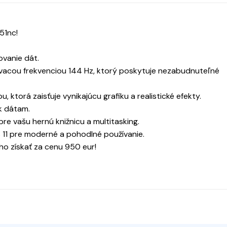
51nc!
ovanie dát.
vovacou frekvenciou 144 Hz, ktorý poskytuje nezabudnuteľné
, ktorá zaisťuje vynikajúcu grafiku a realistické efekty.
k dátam.
pre vašu hernú knižnicu a multitasking.
11 pre moderné a pohodlné používanie.
o získať za cenu 950 eur!