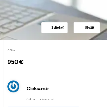
Zdieľať
Uložiť
CENA
950 €
Oleksandr
Súkromný inzerent