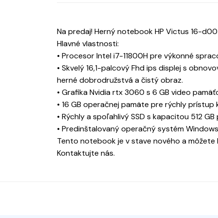
Na predaj! Herný notebook HP Victus 16-d00
Hlavné vlastnosti:
• Procesor Intel i7-11800H pre výkonné sprac
• Skvelý 16,1-palcový Fhd ips displej s obno
herné dobrodružstvá a čistý obraz.
• Grafika Nvidia rtx 3060 s 6 GB video pamäťou
• 16 GB operačnej pamäte pre rýchly prístup 
• Rýchly a spoľahlivý SSD s kapacitou 512 GB 
• Predinštalovaný operačný systém Windows 
Tento notebook je v stave nového a môžete h
Kontaktujte nás.