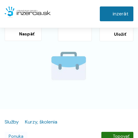
inzerát
Naspäť
Uložiť
Služby
Kurzy, školenia
Ponuka
Topovať