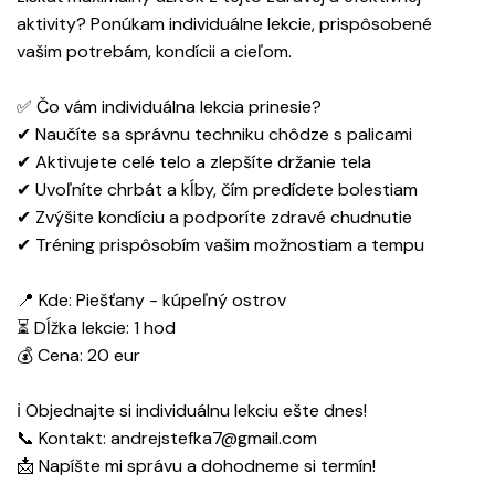
aktivity? Ponúkam individuálne lekcie, prispôsobené
vašim potrebám, kondícii a cieľom.
✅ Čo vám individuálna lekcia prinesie?
✔ Naučíte sa správnu techniku chôdze s palicami
✔ Aktivujete celé telo a zlepšíte držanie tela
✔ Uvoľníte chrbát a kĺby, čím predídete bolestiam
✔ Zvýšite kondíciu a podporíte zdravé chudnutie
✔ Tréning prispôsobím vašim možnostiam a tempu
📍 Kde: Piešťany - kúpeľný ostrov
⏳ Dĺžka lekcie: 1 hod
💰 Cena: 20 eur
ℹ Objednajte si individuálnu lekciu ešte dnes!
📞 Kontakt: andrejstefka7@gmail.com
📩 Napíšte mi správu a dohodneme si termín!