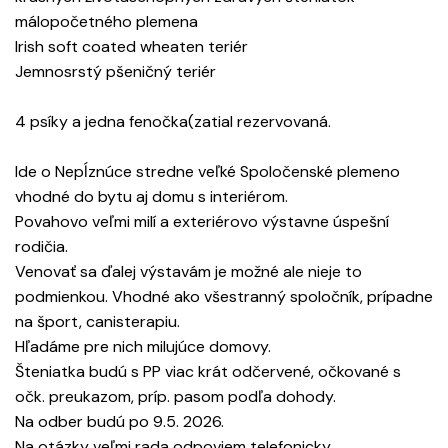
málopočetného plemena
Irish soft coated wheaten teriér
Jemnosrstý pšeničný teriér
4 psíky a jedna fenočka(zatial rezervovaná.
Ide o Nepĺznúce stredne veľké Spoločenské plemeno
vhodné do bytu aj domu s interiérom.
Povahovo veľmi milí a exteriérovo výstavne úspešní
rodičia.
Venovať sa ďalej výstavám je možné ale nieje to
podmienkou. Vhodné ako všestranný spoločník, prípadne
na šport, canisterapiu.
Hľadáme pre nich milujúce domovy.
Šteniatka budú s PP viac krát odčervené, očkované s
očk. preukazom, príp. pasom podľa dohody.
Na odber budú po 9.5. 2026.
Na otázky veľmi rada odpoviem telefonicky.