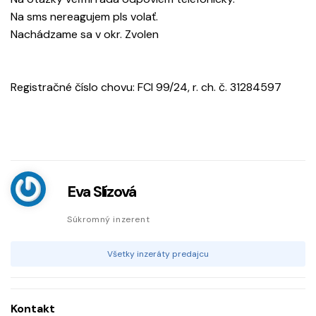
Na sms nereagujem pls volať.
Nachádzame sa v okr. Zvolen
Registračné číslo chovu: FCI 99/24, r. ch. č. 31284597
Eva Slízová
Súkromný inzerent
Všetky inzeráty predajcu
Kontakt