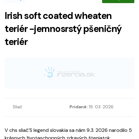
Irish soft coated wheaten
teriér -jemnosrstý pšeničný
teriér
Sliač
Pridané:
19. 03. 2026
V chs sliač´S legend slovakia sa nám 9.3. 2026 narodilo 5
krásnych životaschopných zdravých šteniatok