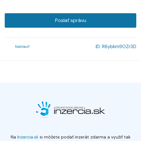
Poslať správu
ID:
R6ybkm9OZr3D
Nahlásiť
Na
Inzercia.sk
si môžete podať inzerát zdarma a využiť tak