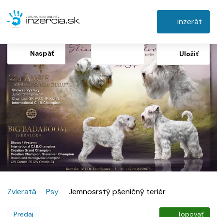
inzerát
Naspäť
Uložiť
Zvieratá
Psy
Jemnosrstý pšeničný teriér
Predaj
Topovať