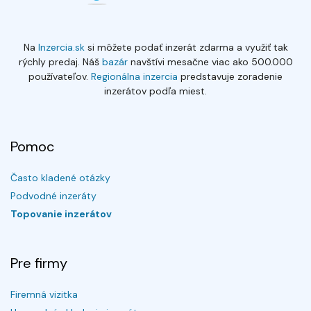
Na
Inzercia.sk
si môžete podať inzerát zdarma a využiť tak
rýchly predaj. Náš
bazár
navštívi mesačne viac ako 500.000
používateľov.
Regionálna inzercia
predstavuje zoradenie
inzerátov podľa miest.
Pomoc
Často kladené otázky
Podvodné inzeráty
Topovanie inzerátov
Pre firmy
Firemná vizitka