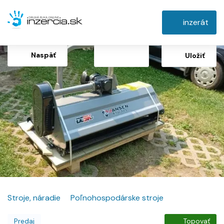
inzerát
Naspäť
Uložiť
Stroje, náradie
Poľnohospodárske stroje
Predaj
Topovať