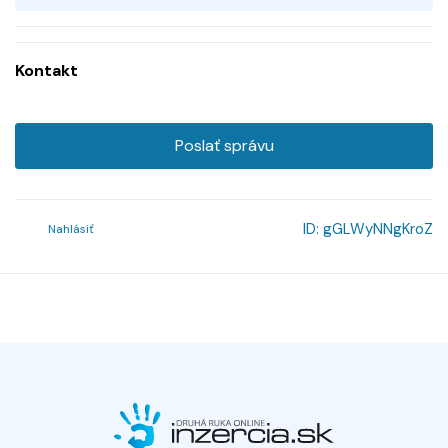
Kontakt
Poslať správu
ID:
gGLWyNNgKroZ
Nahlásiť