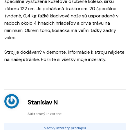
špeciálne vystužené kužeľové ozubené koleso, šírku
záberu 122 cm. Je poháňaná traktorom. 20 špeciálne
tvrdené, 0,4 kg ťažké kladivové nože sú usporiadané v
radoch okolo 4 hnacích hriadeľov a drvia trávu na
minimum. Okrem toho, kosačka má veľmi ťažký zadný
valec.
Stroj je dodávaný v demonte. Informácie k stroju nájdete
na našej stránke. Pozrite si všetky moje inzeráty.
Stanislav N
Súkromný inzerent
Všetky inzeráty predajcu