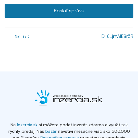
Poslať správu
ID:
6LjrYAlE8r5R
Nahlásiť
Na
Inzercia.sk
si môžete podať inzerát zdarma a využiť tak
rýchly predaj. Náš
bazár
navštívi mesačne viac ako 500.000
používateľov.
Regionálna inzercia
predstavuje zoradenie