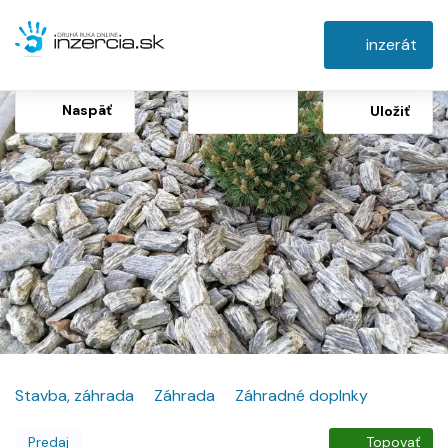
inzerát
Naspäť
Uložiť
Stavba, záhrada
Záhrada
Záhradné doplnky
Predaj
Topovať