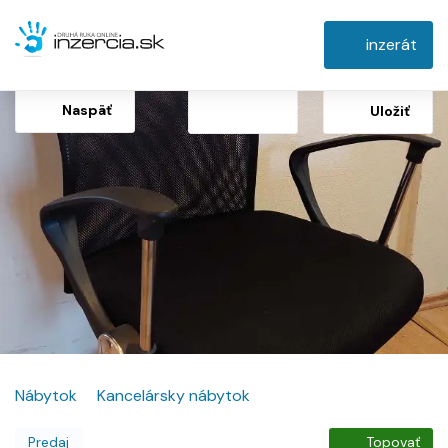
inzerát
Naspäť
Uložiť
Nábytok
Kancelársky nábytok
Predaj
Topovať