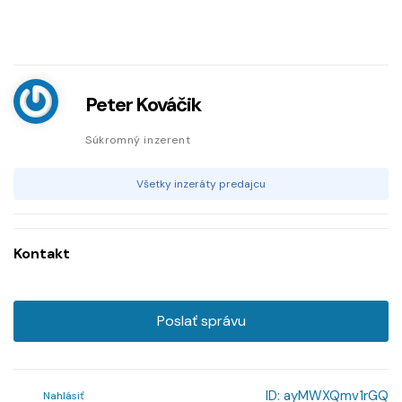
Peter Kováčik
Súkromný inzerent
Všetky inzeráty predajcu
Kontakt
Poslať správu
ID:
ayMWXQmv1rGQ
Nahlásiť