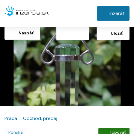
inzerát
Naspäť
Uložiť
Práca
Obchod, predaj
Ponuka
Topovať