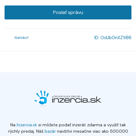
Poslať správu
ID:
OdJb0nXZ1rB6
Nahlásiť
Na
Inzercia.sk
si môžete podať inzerát zdarma a využiť tak
rýchly predaj. Náš
bazár
navštívi mesačne viac ako 500.000