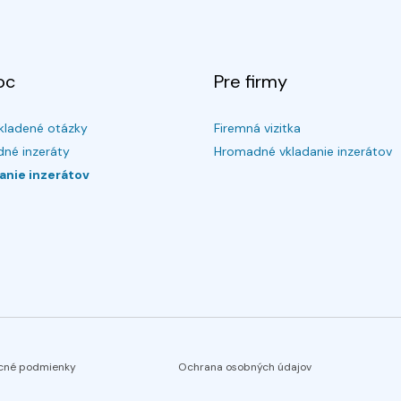
oc
Pre firmy
kladené otázky
Firemná vizitka
né inzeráty
Hromadné vkladanie inzerátov
anie inzerátov
cné podmienky
Ochrana osobných údajov