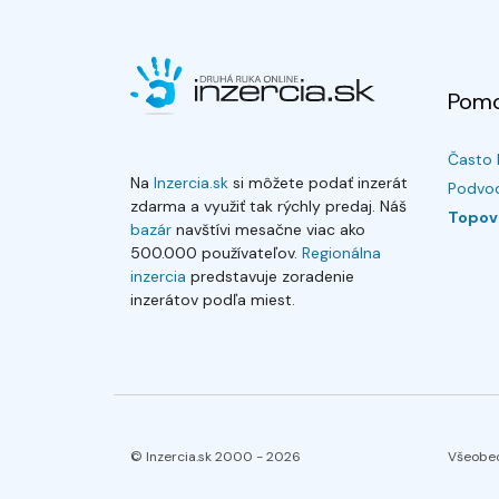
Pom
Často 
Na
Inzercia.sk
si môžete podať inzerát
Podvod
zdarma a využiť tak rýchly predaj. Náš
Topov
bazár
navštívi mesačne viac ako
500.000 používateľov.
Regionálna
inzercia
predstavuje zoradenie
inzerátov podľa miest.
© Inzercia.sk 2000 -
2026
Všeobe