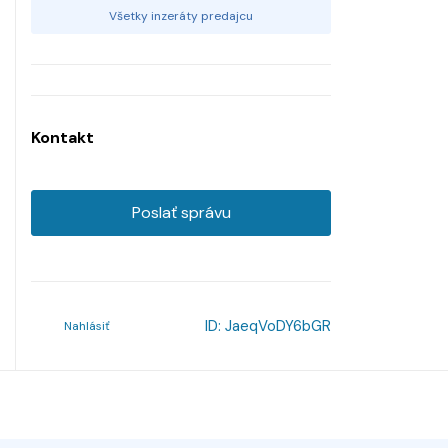
Všetky inzeráty predajcu
Kontakt
Poslať správu
ID:
JaeqVoDY6bGR
Nahlásiť