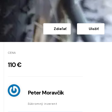
Zdieľať
Uložiť
CENA
110 €
Peter Moravčík
Súkromný inzerent