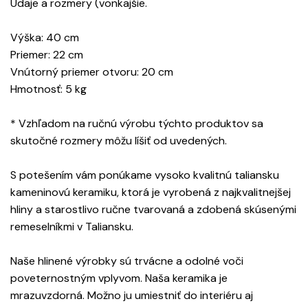
Údaje a rozmery (vonkajšie.
Výška: 40 cm
Priemer: 22 cm
Vnútorný priemer otvoru: 20 cm
Hmotnosť: 5 kg
* Vzhľadom na ručnú výrobu týchto produktov sa
skutočné rozmery môžu líšiť od uvedených.
S potešením vám ponúkame vysoko kvalitnú taliansku
kameninovú keramiku, ktorá je vyrobená z najkvalitnejšej
hliny a starostlivo ručne tvarovaná a zdobená skúsenými
remeselníkmi v Taliansku.
Naše hlinené výrobky sú trvácne a odolné voči
poveternostným vplyvom. Naša keramika je
mrazuvzdorná. Možno ju umiestniť do interiéru aj