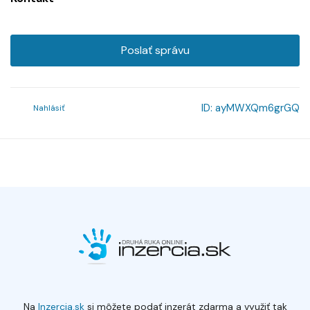
Poslať správu
ID:
ayMWXQm6grGQ
Nahlásiť
Na
Inzercia.sk
si môžete podať inzerát zdarma a využiť tak