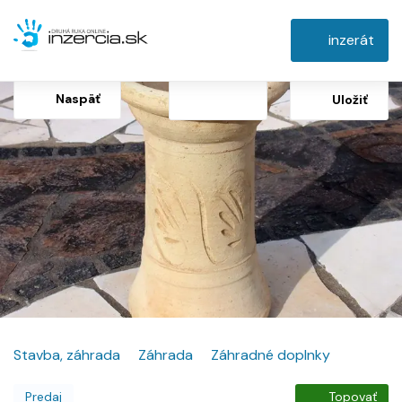
inzerát
Naspäť
Uložiť
Stavba, záhrada
Záhrada
Záhradné doplnky
Predaj
Topovať