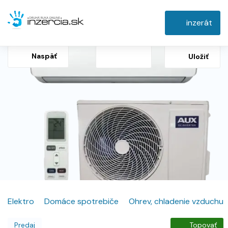
inzerát
Naspäť
Uložiť
Elektro
Domáce spotrebiče
Ohrev, chladenie vzduchu
Predaj
Topovať