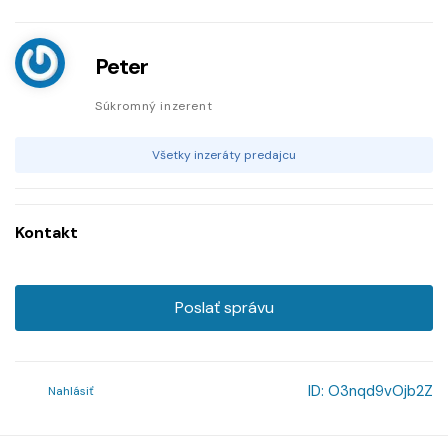
Peter
Súkromný inzerent
Všetky inzeráty predajcu
Kontakt
Poslať správu
ID:
O3nqd9vOjb2Z
Nahlásiť