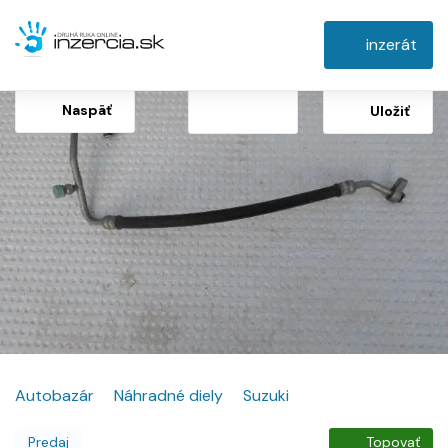
inzerát
Naspäť
Uložiť
Autobazár
Náhradné diely
Suzuki
Predaj
Topovať