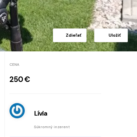
Zdieľať
Uložiť
CENA
250 €
Lívia
Súkromný inzerent