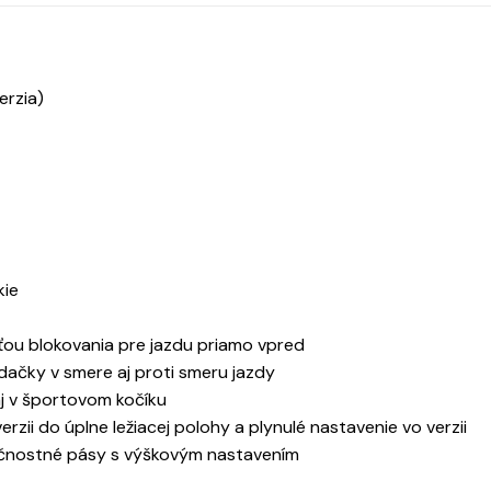
erzia)
kie
ou blokovania pre jazdu priamo vpred
dačky v smere aj proti smeru jazdy
aj v športovom kočíku
zii do úplne ležiacej polohy a plynulé nastavenie vo verzii
ečnostné pásy s výškovým nastavením