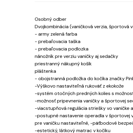
Osobný odber
Dvojkombinácia (vaničková verzia, športová v
- army zelená farba
- prebaľovacia taška
- prebaľovacia podlozka
nánožník pre verziu vaničky aj sedačky
priestranný nákupný košík
pláštenka
- obojstranná podložka do kočíka značky Pin
-Výškovo nastaviteľná rukoväť z ekokože
-systém otočných predných kolies s možnosť
-možnosť pripevnenia vaničky a športovej se
-viacstupňová regulácia striešky vo vaničke 
-postupné nastavenie operadla v športovej ver
pre vaničku nastaviteľné, -päťbodové bezp
-estetický, látkový matrac v kočíku