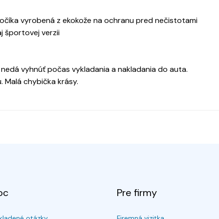
 kočíka vyrobená z ekokože na ochranu pred nečistotami
 športovej verzii
 nedá vyhnúť počas vykladania a nakladania do auta.
. Malá chybička krásy.
oc
Pre firmy
kladené otázky
Firemná vizitka