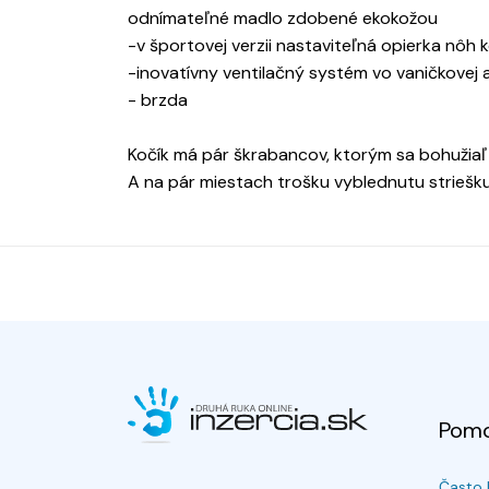
odnímateľné madlo zdobené ekokožou
-v športovej verzii nastaviteľná opierka nôh
-inovatívny ventilačný systém vo vaničkovej aj
- brzda
Kočík má pár škrabancov, ktorým sa bohužiaľ
A na pár miestach trošku vyblednutu striešku
Pom
Často 