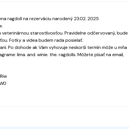
ena ragdoll na rezerváciu narodený 23.02. 2025
x.
u veterinárnou starostlivosťou. Pravidelne odčervovaný, bude
ťou. Fotky a videa budem rada posielať.
aní. Po dohode ak Vám vyhovuje neskorší termín môže u mňa
grame: lima. and. winie. the. ragdolls. Môžete písať na email,
Riw
nW0