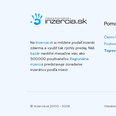
Pom
Často 
Na
Inzercia.sk
si môžete podať inzerát
Podvod
zdarma a využiť tak rýchly predaj. Náš
Topov
bazár
navštívi mesačne viac ako
500.000 používateľov.
Regionálna
inzercia
predstavuje zoradenie
inzerátov podľa miest.
© Inzercia.sk 2000 -
2026
Všeobe