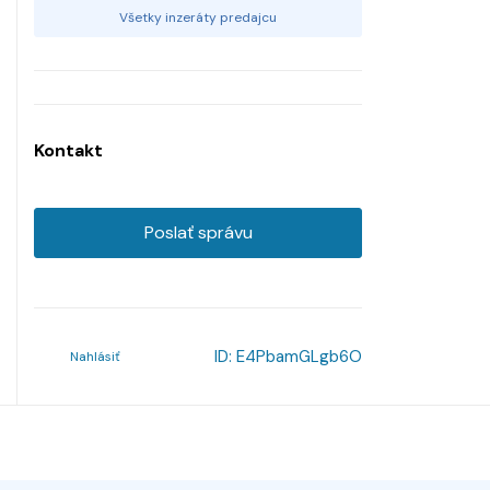
Všetky inzeráty predajcu
Kontakt
Poslať správu
ID:
E4PbamGLgb6O
Nahlásiť