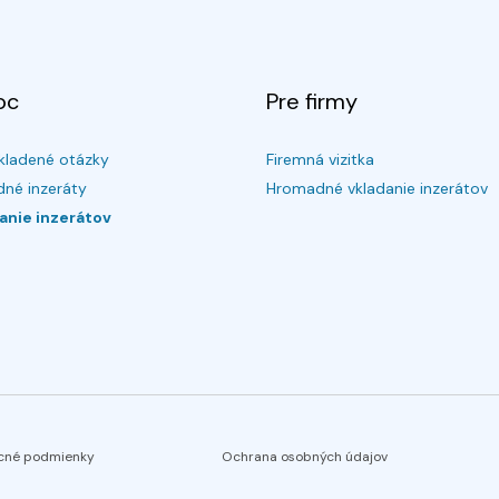
oc
Pre firmy
kladené otázky
Firemná vizitka
né inzeráty
Hromadné vkladanie inzerátov
anie inzerátov
cné podmienky
Ochrana osobných údajov