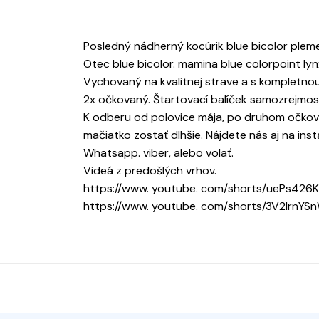
Posledný nádherný kocúrik blue bicolor plem
Otec blue bicolor. mamina blue colorpoint lyn
Vychovaný na kvalitnej strave a s kompletno
2x očkovaný. Štartovací balíček samozrejmos
K odberu od polovice mája, po druhom očkov
mačiatko zostať dlhšie. Nájdete nás aj na insta
Whatsapp. viber, alebo volať.
Videá z predošlých vrhov.
https://www. youtube. com/shorts/uePs426K
https://www. youtube. com/shorts/3V2lrnYS