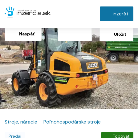
inzerát
Naspäť
Uložiť
Stroje, náradie
Poľnohospodárske stroje
Predaj
Topovať