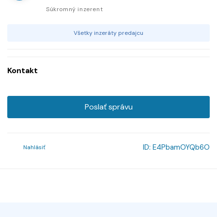
Súkromný inzerent
Všetky inzeráty predajcu
Kontakt
Poslať správu
ID:
E4PbamOYQb6O
Nahlásiť