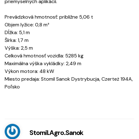
priemyselných aplikácií.
Prevádzková hmotnosť: približne 5,06 t
Objem lyžice: 0,8 m³
Dĺžka: 5,1 m
Šírka: 1,7 m
Výška: 2,5 m
Celková hmotnosť vozidla: 5285 kg
Maximálna výška vykládky: 2,49 m
Výkon motora: 48 kW
Miesto predaja: Stomil Sanok Dystrybucja, Czerteż 194A,
Poľsko
Stomil.Agro.Sanok