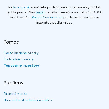
Na
Inzercia.sk
si môžete podať inzerát zdarma a využiť tak
rýchly predaj. Náš
bazár
navštívi mesačne viac ako 500.000
používateľov.
Regionálna inzercia
predstavuje zoradenie
inzerátov podľa miest.
Pomoc
Často kladené otázky
Podvodné inzeráty
Topovanie inzerátov
Pre firmy
Firemná vizitka
Hromadné vkladanie inzerátov