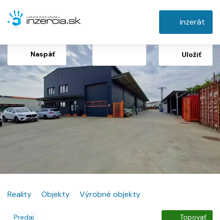
inzerát
Naspäť
Uložiť
Reality
Objekty
Výrobné objekty
Predaj
Topovať