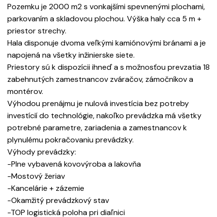
Pozemku je 2000 m2 s vonkajšími spevnenými plochami,
parkovaním a skladovou plochou. Výška haly cca 5 m +
priestor strechy.
Hala disponuje dvoma veľkými kamiónovými bránami a je
napojená na všetky inžinierske siete.
Priestory sú k dispozícii ihneď a s možnosťou prevzatia 18
zabehnutých zamestnancov zváračov, zámočníkov a
montérov.
Výhodou prenájmu je nulová investícia bez potreby
investícií do technológie, nakoľko prevádzka má všetky
potrebné parametre, zariadenia a zamestnancov k
plynulému pokračovaniu prevádzky.
Výhody prevádzky:
-Plne vybavená kovovýroba a lakovňa
-Mostový žeriav
-Kancelárie + zázemie
-Okamžitý prevádzkový stav
-TOP logistická poloha pri diaľnici