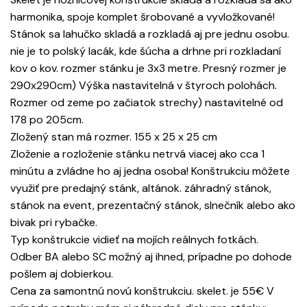
harmonika, spoje komplet šrobované a vyvložkované!
Stánok sa lahučko skladá a rozkladá aj pre jednu osobu.
nie je to polský lacák, kde šúcha a drhne pri rozkladaní
kov o kov. rozmer stánku je 3x3 metre. Presný rozmer je
290x290cm) Výška nastavitelná v štyroch polohách.
Rozmer od zeme po začiatok strechy) nastavitelné od
178 po 205cm.
Zložený stan má rozmer. 155 x 25 x 25 cm
Zloženie a rozloženie stánku netrvá viacej ako cca 1
minútu a zvládne ho aj jedna osoba! Konštrukciu môžete
využiť pre predajný stánk, altánok. záhradný stánok,
stánok na event, prezentačný stánok, slnečník alebo ako
bivak pri rybačke.
Typ konštrukcie vidieť na mojích reálnych fotkách.
Odber BA alebo SC možný aj ihned, prípadne po dohode
pošlem aj dobierkou.
Cena za samontnú novú konštrukciu. skelet. je 55€ V