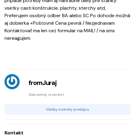
prípade potreby mám aj náhradné diely pre stánky:
vsetky casti konštrukcie, plachty. sterchy atd,
Preferujem osobný odber BA alebo SC Po dohode možná
aj dobierka +Poštovné Cena pevná / Nezjednavam
Kontaktovať ma len cez formular na MAIL! / na sms
nereagujem.
fromJuraj
Súkromný inzerent
Všetky inzeráty predajcu
Kontakt