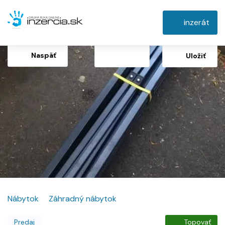
inzerát
Naspäť
Uložiť
Nábytok
Záhradný nábytok
Predaj
Topovať