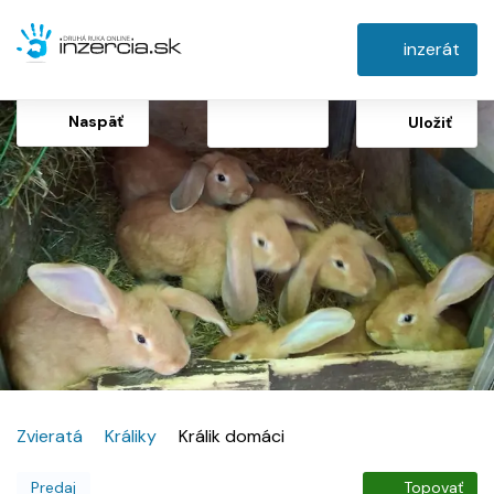
inzerát
Naspäť
Uložiť
Zvieratá
Králiky
Králik domáci
Predaj
Topovať