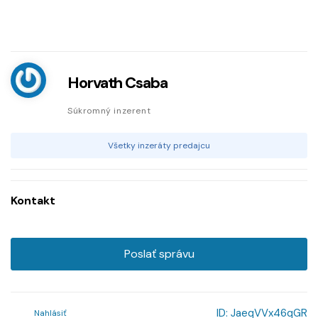
Horvath Csaba
Súkromný inzerent
Všetky inzeráty predajcu
Kontakt
Poslať správu
ID:
JaeqVVx46qGR
Nahlásiť