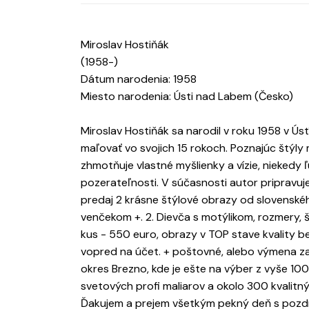
Miroslav Hostiňák
(1958-)
Dátum narodenia: 1958
Miesto narodenia: Ústi nad Labem (Česko)
Miroslav Hostiňák sa narodil v roku 1958 v Ús
maľovať vo svojich 15 rokoch. Poznajúc štýly
zhmotňuje vlastné myšlienky a vízie, niekedy ľ
pozerateľnosti. V súčasnosti autor pripravu
predaj 2 krásne štýlové obrazy od slovenského
venčekom +. 2. Dievča s motýlikom, rozmery, š
kus - 550 euro, obrazy v TOP stave kvality 
vopred na účet. + poštovné, alebo výmena za
okres Brezno, kde je ešte na výber z vyše 1
svetových profi maliarov a okolo 300 kvalitn
Ďakujem a prejem všetkým pekný deň s pozdr