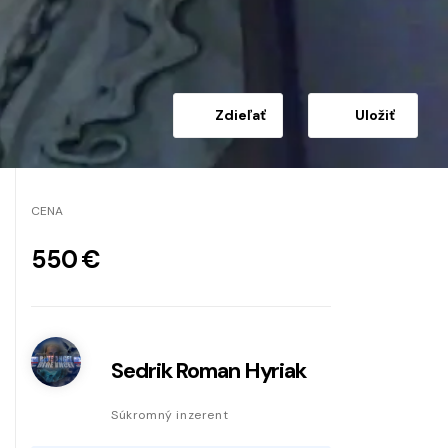
Zdieľať
Uložiť
CENA
550 €
Sedrik Roman Hyriak
Súkromný inzerent