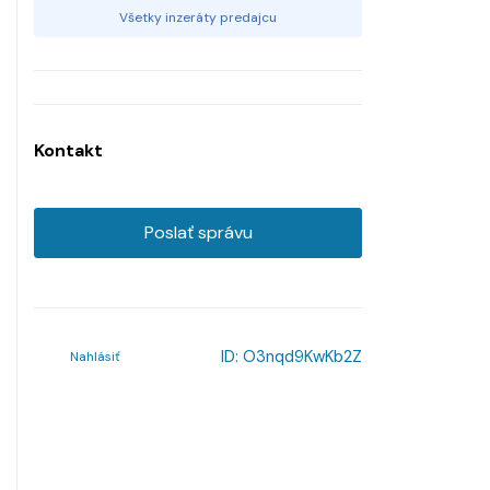
Všetky inzeráty predajcu
Kontakt
Poslať správu
ID:
O3nqd9KwKb2Z
Nahlásiť