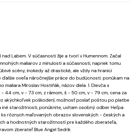
tí nad Labem. V súčasnosti žije a tvorí v Humennom. Začal
 mnohých maliarov z minulosti a súčasnosti, napriek tomu
úbivé scény, inokedy až drastické, ale vždy na hranici
je ďalšie oveľa náročnejšie práce do budúcnosti. ponúkam na
 maliara Miroslav Hostiňák, názov diela. 1. Dievča s
 - 44 cm, v - 73 cm, z rámom, š - 50 cm, v - 79 cm, cena za
bez akýchkoľvek poškodení, možnosť poslať poštou po platbe
 iné starožitnosti, ponúknite, uvítam osobný odber Heľpa
00 ks rôznych maľovaných obrazov slovenských - českých a
ých a hodnotných starožitností pre každého zberateľa,
avom zberateľ Blue Angel Sedrik