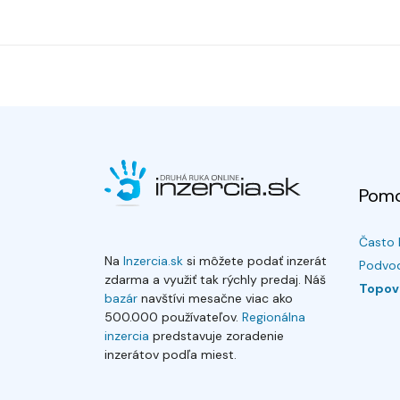
Pom
Často 
Na
Inzercia.sk
si môžete podať inzerát
Podvod
zdarma a využiť tak rýchly predaj. Náš
Topov
bazár
navštívi mesačne viac ako
500.000 používateľov.
Regionálna
inzercia
predstavuje zoradenie
inzerátov podľa miest.