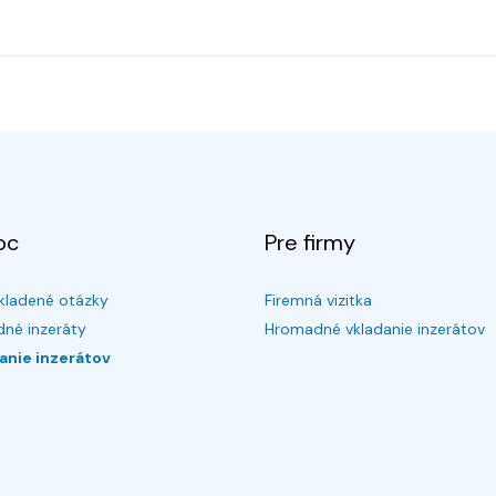
oc
Pre firmy
kladené otázky
Firemná vizitka
né inzeráty
Hromadné vkladanie inzerátov
anie inzerátov