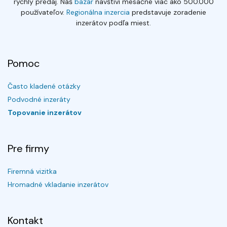
rýchly predaj. Náš
bazár
navštívi mesačne viac ako 500.000
používateľov.
Regionálna inzercia
predstavuje zoradenie
inzerátov podľa miest.
Pomoc
Často kladené otázky
Podvodné inzeráty
Topovanie inzerátov
Pre firmy
Firemná vizitka
Hromadné vkladanie inzerátov
Kontakt