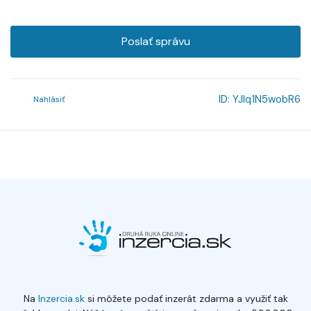
Poslať správu
ID:
YJlq1N5wobR6
Nahlásiť
Na
Inzercia.sk
si môžete podať inzerát zdarma a využiť tak