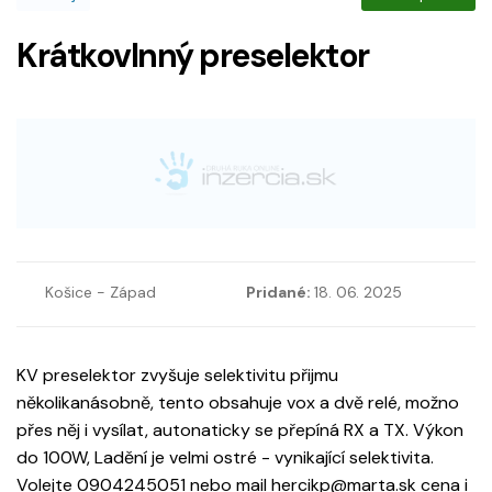
Krátkovlnný preselektor
Košice - Západ
Pridané:
18. 06. 2025
KV preselektor zvyšuje selektivitu přijmu
několikanásobně, tento obsahuje vox a dvě relé, možno
přes něj i vysílat, autonaticky se přepíná RX a TX. Výkon
do 100W, Ladění je velmi ostré - vynikající selektivita.
Volejte 0904245051 nebo mail hercikp@marta.sk cena i