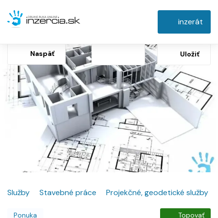
inzerát
Naspäť
Uložiť
Služby
Stavebné práce
Projekčné, geodetické služby
Ponuka
Topovať