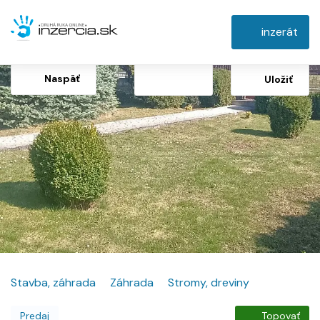
inzerát
Naspäť
Uložiť
Stavba, záhrada
Záhrada
Stromy, dreviny
Predaj
Topovať