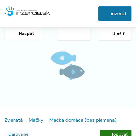
inzerát
Naspäť
Uložiť
Zvieratá
Mačky
Mačka domáca (bez plemena)
Darovanie
Topovať