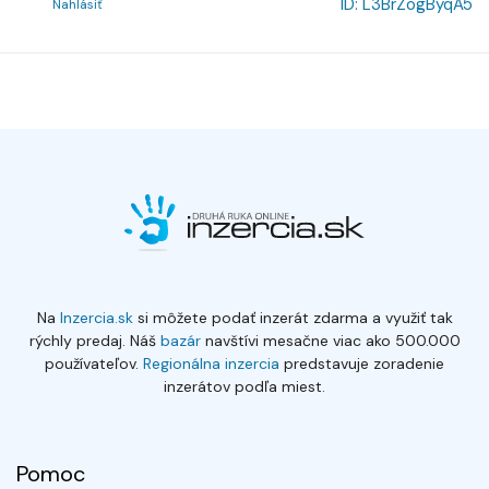
ID:
L3BrZogByqA5
Nahlásiť
Na
Inzercia.sk
si môžete podať inzerát zdarma a využiť tak
rýchly predaj. Náš
bazár
navštívi mesačne viac ako 500.000
používateľov.
Regionálna inzercia
predstavuje zoradenie
inzerátov podľa miest.
Pomoc