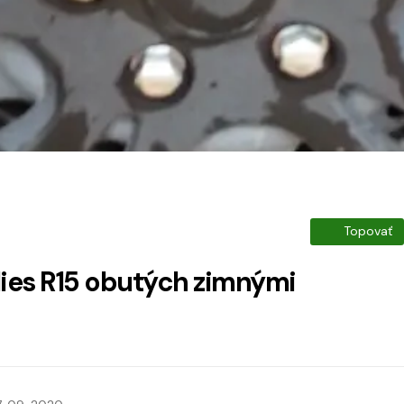
Topovať
ies R15 obutých zimnými