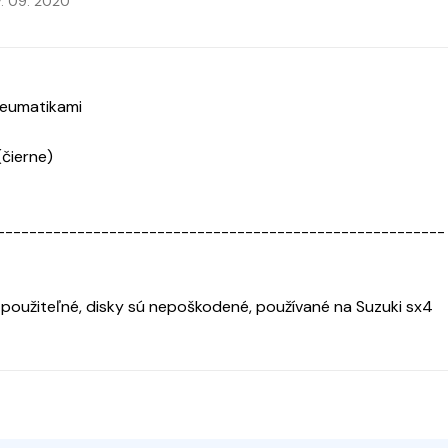
7. 09. 2020
neumatikami
(čierne)
--------------------------------------------------------
 použiteľné, disky sú nepoškodené, používané na Suzuki sx4