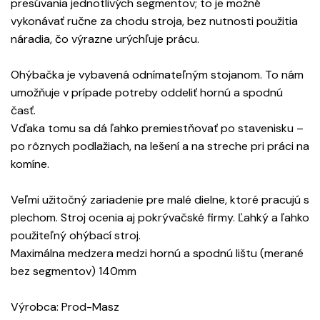
presúvania jednotlivých segmentov; to je možné
vykonávať ručne za chodu stroja, bez nutnosti použitia
náradia, čo výrazne urýchľuje prácu.
Ohýbačka je vybavená odnímateľným stojanom. To nám
umožňuje v prípade potreby oddeliť hornú a spodnú
časť.
Vďaka tomu sa dá ľahko premiestňovať po stavenisku –
po rôznych podlažiach, na lešení a na streche pri práci na
komíne.
Veľmi užitočný zariadenie pre malé dielne, ktoré pracujú s
plechom. Stroj ocenia aj pokrývačské firmy. Ľahký a ľahko
použiteľný ohýbací stroj.
Maximálna medzera medzi hornú a spodnú lištu (merané
bez segmentov) 140mm
Výrobca: Prod-Masz