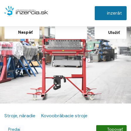
inzerát
Naspäť
Uložiť
Stroje, náradie
Kovoobrábacie stroje
Predaj
Topovať