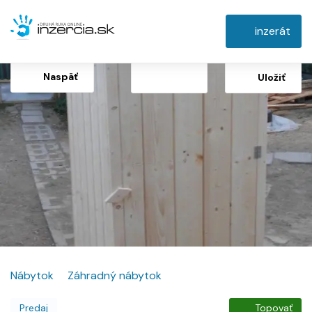
inzerát
Naspäť
Uložiť
Nábytok
Záhradný nábytok
Predaj
Topovať