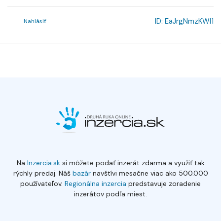
ID:
EaJrgNmzKWl1
Nahlásiť
Na
Inzercia.sk
si môžete podať inzerát zdarma a využiť tak
rýchly predaj. Náš
bazár
navštívi mesačne viac ako 500.000
používateľov.
Regionálna inzercia
predstavuje zoradenie
inzerátov podľa miest.