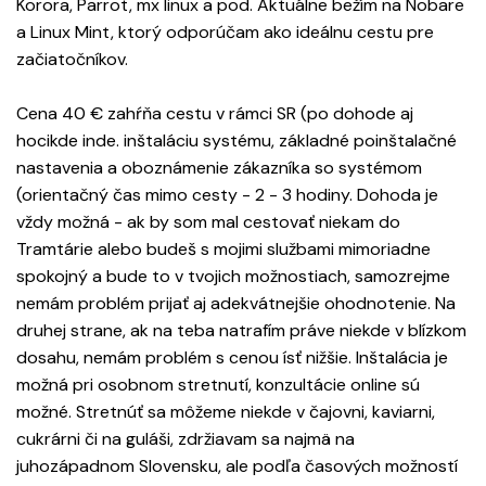
Korora, Parrot, mx linux a pod. Aktuálne bežím na Nobare
a Linux Mint, ktorý odporúčam ako ideálnu cestu pre
začiatočníkov.
Cena 40 € zahŕňa cestu v rámci SR (po dohode aj
hocikde inde. inštaláciu systému, základné poinštalačné
nastavenia a oboznámenie zákazníka so systémom
(orientačný čas mimo cesty - 2 - 3 hodiny. Dohoda je
vždy možná - ak by som mal cestovať niekam do
Tramtárie alebo budeš s mojimi službami mimoriadne
spokojný a bude to v tvojich možnostiach, samozrejme
nemám problém prijať aj adekvátnejšie ohodnotenie. Na
druhej strane, ak na teba natrafím práve niekde v blízkom
dosahu, nemám problém s cenou ísť nižšie. Inštalácia je
možná pri osobnom stretnutí, konzultácie online sú
možné. Stretnúť sa môžeme niekde v čajovni, kaviarni,
cukrárni či na guláši, zdržiavam sa najmä na
juhozápadnom Slovensku, ale podľa časových možností