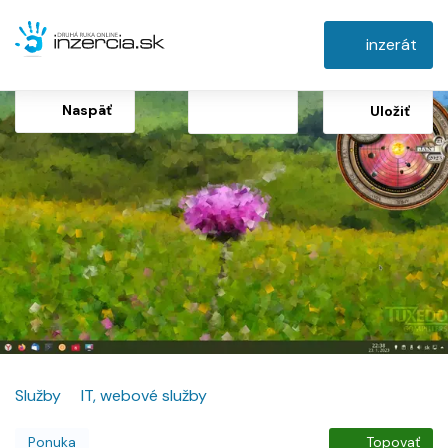
inzerát
Naspäť
Uložiť
Služby
IT, webové služby
Ponuka
Topovať