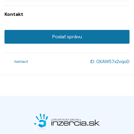
Kontakt
Poslať správu
ID:
0XAW57x2vqoD
Nahlásiť