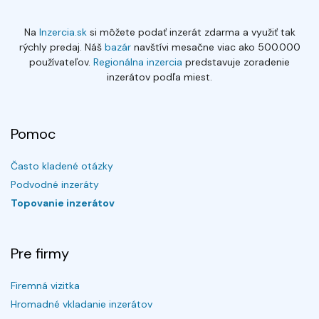
Na
Inzercia.sk
si môžete podať inzerát zdarma a využiť tak
rýchly predaj. Náš
bazár
navštívi mesačne viac ako 500.000
používateľov.
Regionálna inzercia
predstavuje zoradenie
inzerátov podľa miest.
Pomoc
Často kladené otázky
Podvodné inzeráty
Topovanie inzerátov
Pre firmy
Firemná vizitka
Hromadné vkladanie inzerátov