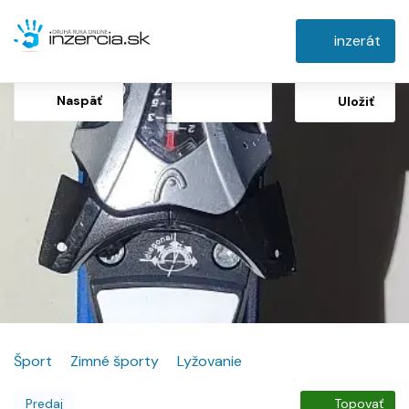
inzerát
Naspäť
Uložiť
Šport
Zimné športy
Lyžovanie
Predaj
Topovať