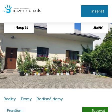
inzerát
Naspäť
Uložiť
Reality
Domy
Rodinné domy
Prenájom
Topovať