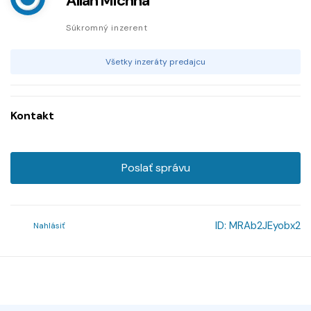
Allan Michna
Súkromný inzerent
Všetky inzeráty predajcu
Kontakt
Poslať správu
ID:
MRAb2JEyobx2
Nahlásiť