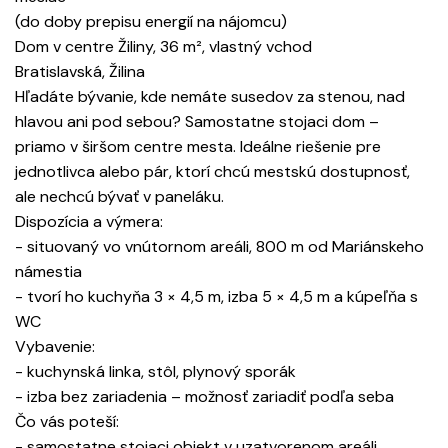
(do doby prepisu energií na nájomcu)
Dom v centre Žiliny, 36 m², vlastný vchod
Bratislavská, Žilina
Hľadáte bývanie, kde nemáte susedov za stenou, nad
hlavou ani pod sebou? Samostatne stojaci dom –
priamo v širšom centre mesta. Ideálne riešenie pre
jednotlivca alebo pár, ktorí chcú mestskú dostupnosť,
ale nechcú bývať v paneláku.
Dispozícia a výmera:
- situovaný vo vnútornom areáli, 800 m od Mariánskeho
námestia
- tvorí ho kuchyňa 3 × 4,5 m, izba 5 × 4,5 m a kúpeľňa s
WC
Vybavenie:
- kuchynská linka, stôl, plynový sporák
- izba bez zariadenia – možnosť zariadiť podľa seba
Čo vás poteší:
- samostatne stojaci objekt v uzatvorenom areáli