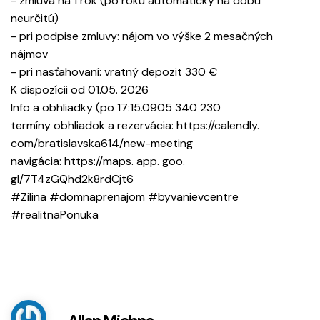
- zmluva na 1 rok (po roku automaticky na dobu
neurčitú)
- pri podpise zmluvy: nájom vo výške 2 mesačných
nájmov
- pri nasťahovaní: vratný depozit 330 €
K dispozícii od 01.05. 2026
Info a obhliadky (po 17:15.0905 340 230
termíny obhliadok a rezervácia: https://calendly.
com/bratislavska614/new-meeting
navigácia: https://maps. app. goo.
gl/7T4zGQhd2k8rdCjt6
#Zilina #domnaprenajom #byvanievcentre
#realitnaPonuka