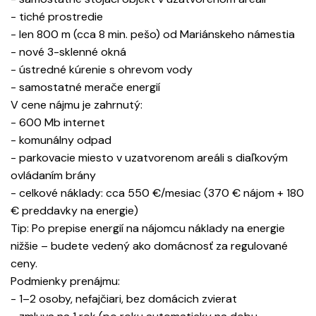
- tiché prostredie
- len 800 m (cca 8 min. pešo) od Mariánskeho námestia
- nové 3-sklenné okná
- ústredné kúrenie s ohrevom vody
- samostatné merače energií
V cene nájmu je zahrnutý:
- 600 Mb internet
- komunálny odpad
- parkovacie miesto v uzatvorenom areáli s diaľkovým
ovládaním brány
- celkové náklady: cca 550 €/mesiac (370 € nájom + 180
€ preddavky na energie)
Tip: Po prepise energií na nájomcu náklady na energie
nižšie – budete vedený ako domácnosť za regulované
ceny.
Podmienky prenájmu:
- 1–2 osoby, nefajčiari, bez domácich zvierat