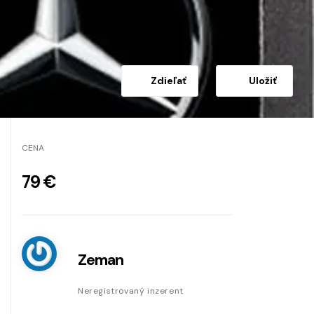
Zdieľať
Uložiť
CENA
79 €
Zeman
Neregistrovaný inzerent