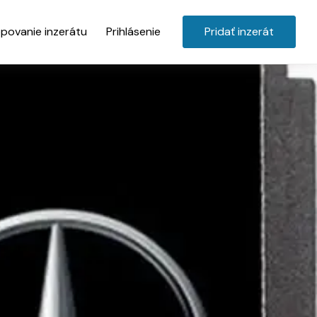
povanie inzerátu
Prihlásenie
Pridať inzerát