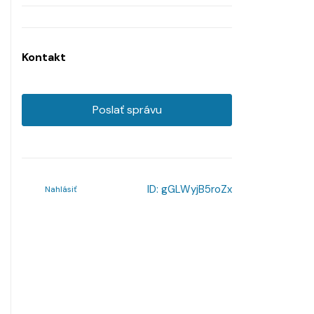
Kontakt
Poslať správu
ID:
gGLWyjB5roZx
Nahlásiť