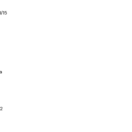
/15
a
r2