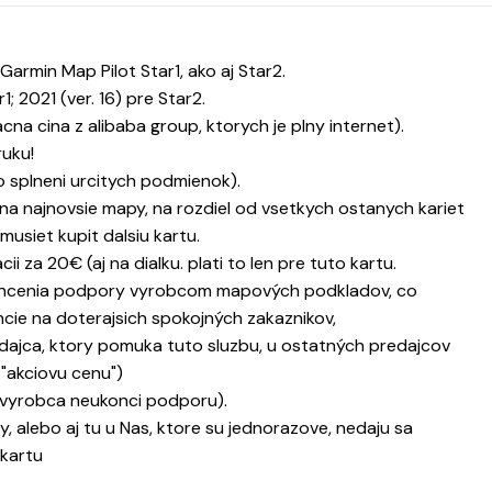
rmin Map Pilot Star1, ako aj Star2.
; 2021 (ver. 16) pre Star2.
na cina z alibaba group, ktorych je plny internet).
uku!
o splneni urcitych podmienok).
 na najnovsie mapy, na rozdiel od vsetkych ostanych kariet
usiet kupit dalsiu kartu.
i za 20€ (aj na dialku. plati to len pre tuto kartu.
oncenia podpory vyrobcom mapových podkladov, co
cie na doterajsich spokojných zakaznikov,
dajca, ktory pomuka tuto sluzbu, u ostatných predajcov
 "akciovu cenu")
l vyrobca neukonci podporu).
, alebo aj tu u Nas, ktore su jednorazove, nedaju sa
 kartu