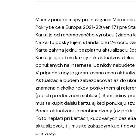
Mam v ponuke mapy pre navigacie Mercedes Ga
Pokrytie cela Europa 2021-22(ver. 17) pre Star1
Karta je od renomovaného vyrobcu (ziadna lac
Na kartu poskytujem standardnu 2-rocnu zar
Karta zahrna jednu bezplatnu aktualizaciu (p
Karta je aj potom kazdy rok aktualizovatelna
ponukanych na internete. Uz nikdy nebudete m
V pripade kupy je garantovana cena aktualizaci
Aktualizacie budem zabezpecovat az do uk
znamena niekolko rokov. poskytnem aj referen
(po ich predbeznom suhlase). Som jediny pre
musite kupit dalsiu kartu. aj ked ponukaju tzv.
Pocet aktualizacii je neobmedzeny (az pokia
Toto neplati pri kartách, kupovanych cez eBay
aktualizovat, t. j musite zakazdym kupit novu
pre vozy: