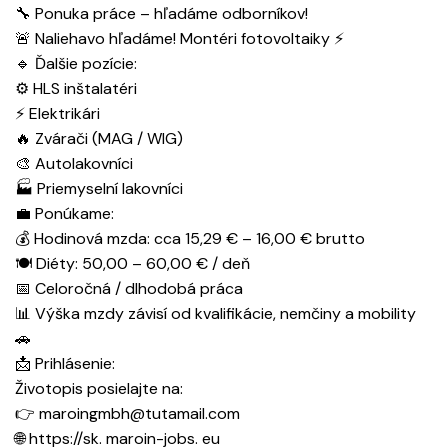
🔧 Ponuka práce – hľadáme odborníkov!
🚨 Naliehavo hľadáme! Montéri fotovoltaiky ⚡
🔹 Ďalšie pozície:
⚙️ HLS inštalatéri
⚡ Elektrikári
🔥 Zvárači (MAG / WIG)
🎨 Autolakovníci
🏭 Priemyselní lakovníci
💼 Ponúkame:
💰 Hodinová mzda: cca 15,29 € – 16,00 € brutto
🍽️ Diéty: 50,00 – 60,00 € / deň
📅 Celoročná / dlhodobá práca
📊 Výška mzdy závisí od kvalifikácie, nemčiny a mobility
🚗
📩 Prihlásenie:
Životopis posielajte na:
👉 maroingmbh@tutamail.com
🌐 https://sk. maroin-jobs. eu