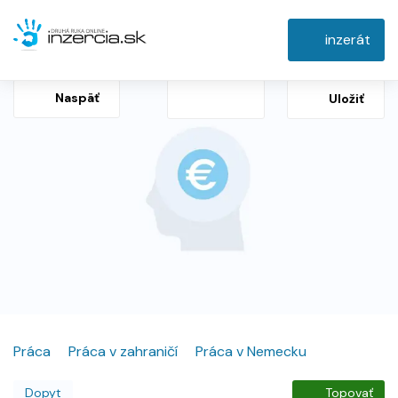
inzerát
Naspäť
Uložiť
Práca
Práca v zahraničí
Práca v Nemecku
Dopyt
Topovať