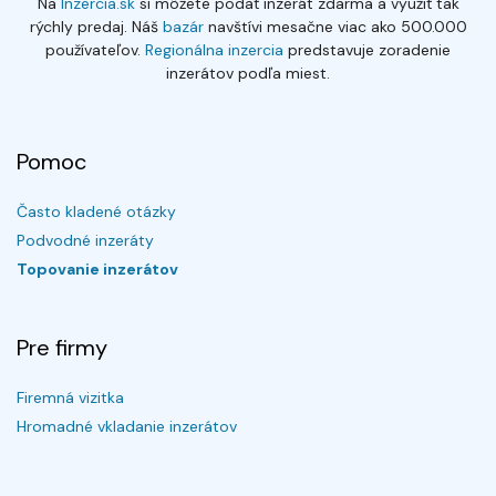
Na
Inzercia.sk
si môžete podať inzerát zdarma a využiť tak
rýchly predaj. Náš
bazár
navštívi mesačne viac ako 500.000
používateľov.
Regionálna inzercia
predstavuje zoradenie
inzerátov podľa miest.
Pomoc
Často kladené otázky
Podvodné inzeráty
Topovanie inzerátov
Pre firmy
Firemná vizitka
Hromadné vkladanie inzerátov