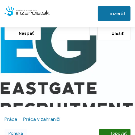
inzerát
Naspäť
Uložiť
Práca
Práca v zahraničí
Ponuka
Topovať