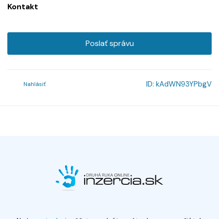
Kontakt
Poslať správu
ID:
kAdWN93YPbgV
Nahlásiť