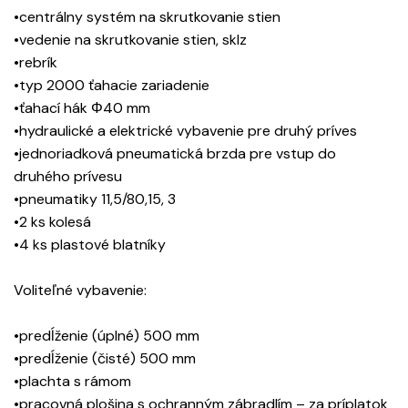
•centrálny systém na skrutkovanie stien
•vedenie na skrutkovanie stien, sklz
•rebrík
•typ 2000 ťahacie zariadenie
•ťahací hák Φ40 mm
•hydraulické a elektrické vybavenie pre druhý príves
•jednoriadková pneumatická brzda pre vstup do
druhého prívesu
•pneumatiky 11,5/80,15, 3
•2 ks kolesá
•4 ks plastové blatníky
Voliteľné vybavenie:
•predĺženie (úplné) 500 mm
•predĺženie (čisté) 500 mm
•plachta s rámom
•pracovná plošina s ochranným zábradlím – za príplatok