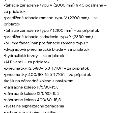
•ťahacie zariadenie typu V (2000 mm) fi 40 posilnené –
za príplatok
•predĺžené ťahacie rameno typu V (2200 mm) – za
príplatok
•ťahacie zariadenie typu Y (2100 mm) – za príplatok
•predĺžené ťahacie zariadenie typu Y (2350 mm)
•50 mm ťahací hák pre ťahacie rameno typu Y
•dvojradová pneumatická brzda – za príplatok
•hydraulické brzdy – za príplatok
•ALB ventil – za príplatok
•pneumatiky 12,5/80-15,3 T710/1 – za príplatok
•pneumatiky 400/60-15,5 T710/1 – za príplatok
•košík na náhradné koleso s navijakom
•náhradné koleso 11/5/80-15,3
•náhradné koleso 12/5/80-15,3
•náhradné koleso 400/60-15,5
•svetelné signalizačné zariadenia
•ochrana proti iným vozidlám