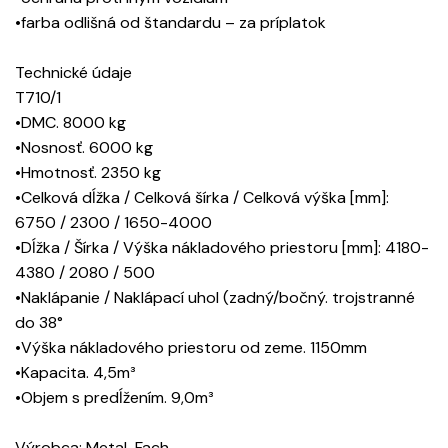
•farba odlišná od štandardu – za príplatok
Technické údaje
T710/1
•DMC. 8000 kg
•Nosnosť. 6000 kg
•Hmotnosť. 2350 kg
•Celková dĺžka / Celková šírka / Celková výška [mm]:
6750 / 2300 / 1650-4000
•Dĺžka / Šírka / Výška nákladového priestoru [mm]: 4180-
4380 / 2080 / 500
•Naklápanie / Naklápací uhol (zadný/bočný. trojstranné
do 38°
•Výška nákladového priestoru od zeme. 1150mm
•Kapacita. 4,5m³
•Objem s predĺžením. 9,0m³
Výrobca: Metal-Fach