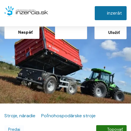
inzerát
Naspäť
Uložiť
Stroje, náradie
Poľnohospodárske stroje
Predaj
Topovať