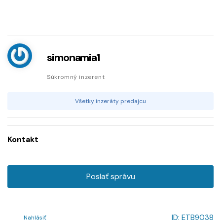
simonamia1
Súkromný inzerent
Všetky inzeráty predajcu
Kontakt
Poslať správu
ID:
ETB9038
Nahlásiť