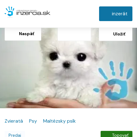
inzerát
Naspäť
Uložiť
Zvieratá
Psy
Maltézsky psík
Predaj
Topovať