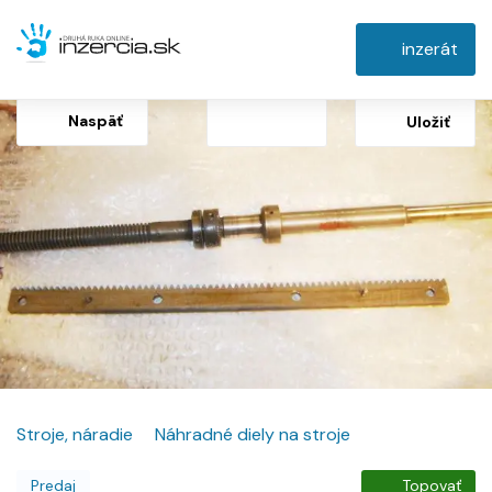
inzerát
Naspäť
Uložiť
Stroje, náradie
Náhradné diely na stroje
Predaj
Topovať