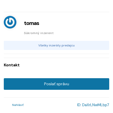
tomas
Súkromný inzerent
Všetky inzeráty predajcu
Kontakt
Poslať správu
ID:
DaXrLNwMLbp7
Nahlásiť