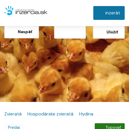
inzerát
Naspäť
Uložiť
Zvieratá
Hospodárske zvieratá
Hydina
Predaj
Topovať