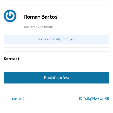
Roman Bartoš
Súkromný inzerent
Všetky inzeráty predajcu
Kontakt
Poslať správu
ID:
YJlq1NwEwbR6
Nahlásiť