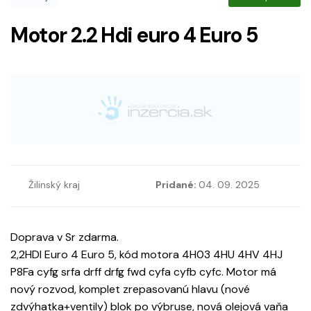
Motor 2.2 Hdi euro 4 Euro 5
Žilinský kraj
Pridané:
04. 09. 2025
Doprava v Sr zdarma.
2,2HDI Euro 4 Euro 5, kód motora 4H03 4HU 4HV 4HJ
P8Fa cyfg srfa drff drfg fwd cyfa cyfb cyfc. Motor má
nový rozvod, komplet zrepasovanú hlavu (nové
zdvýhatka+ventily) blok po výbruse, nová olejová vaňa