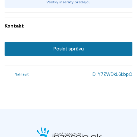
Všetky inzeráty predajcu
Kontakt
Poslať správu
ID:
Y7ZWDkL6kbpO
Nahlásiť