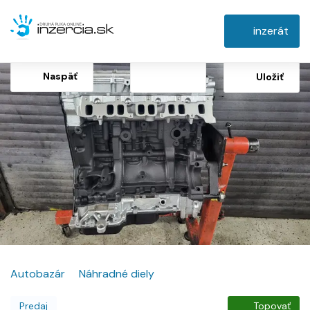
inzerát
Naspäť
Uložiť
Autobazár
Náhradné diely
Predaj
Topovať