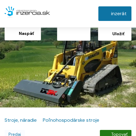
inzerát
Naspäť
Uložiť
Stroje, náradie
Poľnohospodárske stroje
Predaj
Topovať