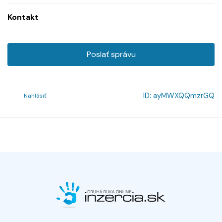
Kontakt
Poslať správu
ID:
ayMWXQQmzrGQ
Nahlásiť