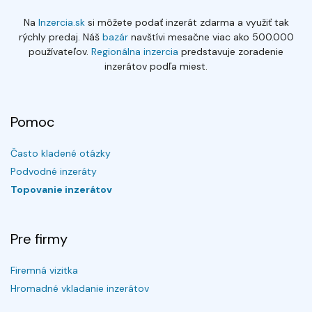
Na
Inzercia.sk
si môžete podať inzerát zdarma a využiť tak
rýchly predaj. Náš
bazár
navštívi mesačne viac ako 500.000
používateľov.
Regionálna inzercia
predstavuje zoradenie
inzerátov podľa miest.
Pomoc
Často kladené otázky
Podvodné inzeráty
Topovanie inzerátov
Pre firmy
Firemná vizitka
Hromadné vkladanie inzerátov