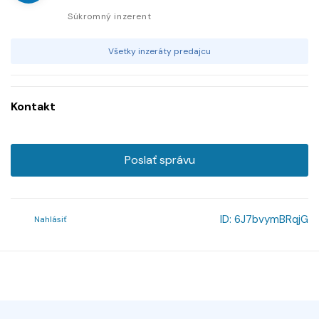
Súkromný inzerent
Všetky inzeráty predajcu
Kontakt
Poslať správu
ID:
6J7bvymBRqjG
Nahlásiť