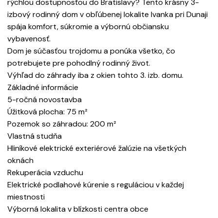
rýchlou dostupnosťou do Bratislavy? Tento krásny 3-
izbový rodinný dom v obľúbenej lokalite Ivanka pri Dunaji
spája komfort, súkromie a výbornú občiansku
vybavenosť.
Dom je súčasťou trojdomu a ponúka všetko, čo
potrebujete pre pohodlný rodinný život.
Výhľad do záhrady iba z okien tohto 3. izb. domu.
Základné informácie
5-ročná novostavba
Úžitková plocha: 75 m²
Pozemok so záhradou: 200 m²
Vlastná studňa
Hliníkové elektrické exteriérové žalúzie na všetkých
oknách
Rekuperácia vzduchu
Elektrické podlahové kúrenie s reguláciou v každej
miestnosti
Výborná lokalita v blízkosti centra obce