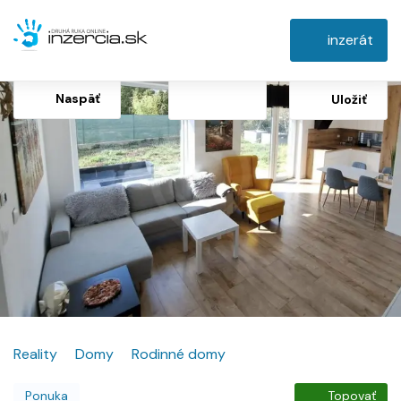
inzerát
Naspäť
Uložiť
Reality
Domy
Rodinné domy
Ponuka
Topovať