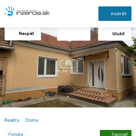
inzerát
Naspäť
Uložiť
Reality
Domy
Ponuka
Topovať