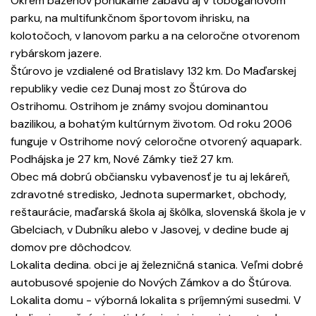
Okrem bazénov ponúkame zábavu aj v toboganovom
parku, na multifunkčnom športovom ihrisku, na
kolotočoch, v lanovom parku a na celoročne otvorenom
rybárskom jazere.
Štúrovo je vzdialené od Bratislavy 132 km. Do Maďarskej
republiky vedie cez Dunaj most zo Štúrova do
Ostrihomu. Ostrihom je známy svojou dominantou
bazilikou, a bohatým kultúrnym životom. Od roku 2006
funguje v Ostrihome nový celoročne otvorený aquapark.
Podhájska je 27 km, Nové Zámky tiež 27 km.
Obec má dobrú občiansku vybavenosť je tu aj lekáreň,
zdravotné stredisko, Jednota supermarket, obchody,
reštaurácie, maďarská škola aj škôlka, slovenská škola je v
Gbelciach, v Dubníku alebo v Jasovej, v dedine bude aj
domov pre dôchodcov.
Lokalita dedina. obci je aj železničná stanica. Veľmi dobré
autobusové spojenie do Nových Zámkov a do Štúrova.
Lokalita domu - výborná lokalita s príjemnými susedmi. V