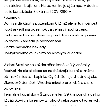
elektrickým bojlerom. Na pozemku je aj žumpa, v dedine
nie je kanalizácia. Elektrina 320V /380 V.
Pozemok:
Dom sa dá kúpiť s pozemkom 612 m2 ale je tu možnosť
kúpiť aj vedľajší pozemok za veľmi výhodnú cenu.
Parkovanie bezproblémové pred domom alebo priamo
vo dvore. Záhrada je neobrábaná.
- nízke mesačné náklady
-bezproblémová lokalita so skvelými susedmi
V obci Strekov sa každoročne koná veľký vinársky
festival. Na okraji obce sa nachádzajú jazerá a známe
pútnické miesto- kaplnka Cigléd. Dom je vhodný aj ako
víkendový domček! Vhodné miesto pre rybára a pre
poľovníka.
Termálne kúpalisko v Štúrove je len 29 km, ponúka celkom
12 zážitkových bazénov, z toho 6 celoročne otvorených.