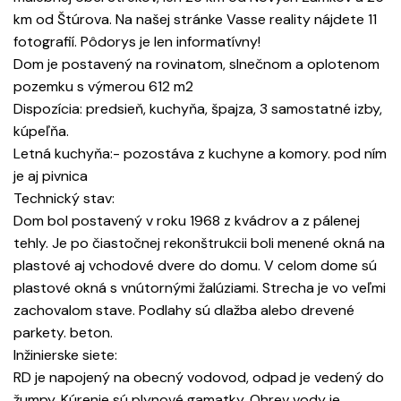
km od Štúrova. Na našej stránke Vasse reality nájdete 11
fotografií. Pôdorys je len informatívny!
Dom je postavený na rovinatom, slnečnom a oplotenom
pozemku s výmerou 612 m2
Dispozícia: predsieň, kuchyňa, špajza, 3 samostatné izby,
kúpeľňa.
Letná kuchyňa:- pozostáva z kuchyne a komory. pod ním
je aj pivnica
Technický stav:
Dom bol postavený v roku 1968 z kvádrov a z pálenej
tehly. Je po čiastočnej rekonštrukcii boli menené okná na
plastové aj vchodové dvere do domu. V celom dome sú
plastové okná s vnútornými žalúziami. Strecha je vo veľmi
zachovalom stave. Podlahy sú dlažba alebo drevené
parkety. beton.
Inžinierske siete:
RD je napojený na obecný vodovod, odpad je vedený do
žumpy. Kúrenie sú plynové gamatky. Ohrev vody je