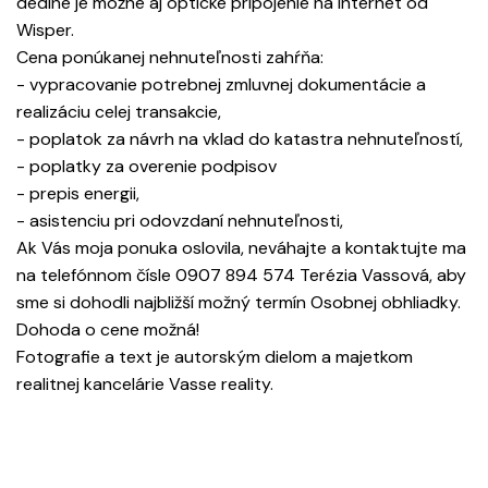
dedine je možné aj optické pripojenie na internet od
Wisper.
Cena ponúkanej nehnuteľnosti zahŕňa:
- vypracovanie potrebnej zmluvnej dokumentácie a
realizáciu celej transakcie,
- poplatok za návrh na vklad do katastra nehnuteľností,
- poplatky za overenie podpisov
- prepis energii,
- asistenciu pri odovzdaní nehnuteľnosti,
Ak Vás moja ponuka oslovila, neváhajte a kontaktujte ma
na telefónnom čísle 0907 894 574 Terézia Vassová, aby
sme si dohodli najbližší možný termín Osobnej obhliadky.
Dohoda o cene možná!
Fotografie a text je autorským dielom a majetkom
realitnej kancelárie Vasse reality.