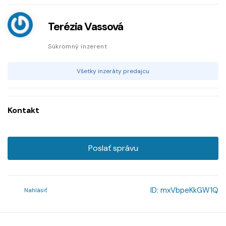
Terézia Vassová
Súkromný inzerent
Všetky inzeráty predajcu
Kontakt
Poslať správu
ID:
mxVbpeKkGW1Q
Nahlásiť