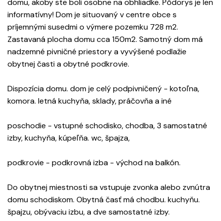
domu, akoby ste boli osobne na obhliadke. Pôdorys je len
informatívny! Dom je situovaný v centre obce s
príjemnými susedmi o výmere pozemku 728 m2.
Zastavaná plocha domu cca 150m2. Samotný dom má
nadzemné pivničné priestory a vyvýšené podlažie
obytnej časti a obytné podkrovie.
Dispozícia domu. dom je celý podpivničený - kotoľna,
komora. letná kuchyňa, sklady, práčovňa a iné
poschodie - vstupné schodisko, chodba, 3 samostatné
izby, kuchyňa, kúpeľňa. wc, špajza,
podkrovie - podkrovná izba - východ na balkón.
Do obytnej miestnosti sa vstupuje zvonka alebo zvnútra
domu schodiskom. Obytná časť má chodbu. kuchyňu.
špajzu, obývaciu izbu, a dve samostatné izby.