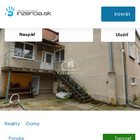
inzerát
Naspäť
Uložiť
Reality
Domy
Ponuka
Topovať