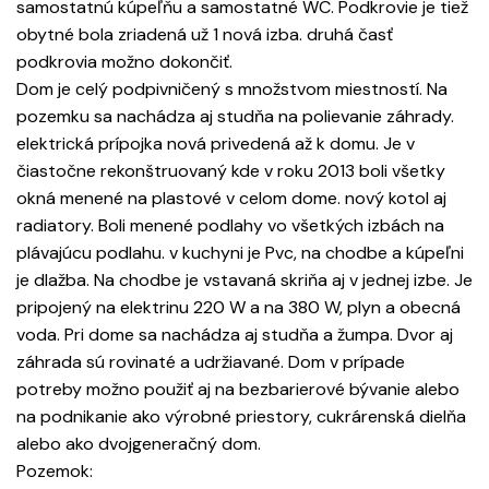
samostatnú kúpeľňu a samostatné WC. Podkrovie je tiež
obytné bola zriadená už 1 nová izba. druhá časť
podkrovia možno dokončiť.
Dom je celý podpivničený s množstvom miestností. Na
pozemku sa nachádza aj studňa na polievanie záhrady.
elektrická prípojka nová privedená až k domu. Je v
čiastočne rekonštruovaný kde v roku 2013 boli všetky
okná menené na plastové v celom dome. nový kotol aj
radiatory. Boli menené podlahy vo všetkých izbách na
plávajúcu podlahu. v kuchyni je Pvc, na chodbe a kúpeľni
je dlažba. Na chodbe je vstavaná skriňa aj v jednej izbe. Je
pripojený na elektrinu 220 W a na 380 W, plyn a obecná
voda. Pri dome sa nachádza aj studňa a žumpa. Dvor aj
záhrada sú rovinaté a udržiavané. Dom v prípade
potreby možno použiť aj na bezbarierové bývanie alebo
na podnikanie ako výrobné priestory, cukrárenská dielňa
alebo ako dvojgeneračný dom.
Pozemok: