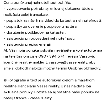
Cena ponúkanej nehnuteľnosti zahŕňa:
- vypracovanie potrebnej zmluvnej dokumentácie a
realizáciu celej transakcie,
- poplatok za návrh na vklad do katastra nehnuteľností,
- poplatky za overenie podpisov u notára,
- doručenie podkladov na kataster,
- asistenciu pri odovzdaní nehnuteľnosti,
- asistenciu prepisu energii
Ak Vás moja ponuka oslovila, neváhajte a kontaktujte ma
na telefónnom čísle 0907 894 574 Terézia Vassová.
licenčný realitný maklér t. vassova@vassereality, aby
sme si dohodli najbližší možný termín Osobnej obhliadky.
© Fotografie a text je autorským dielom a majetkom
realitnej kancelárie Vasse reality. U nás nájdete iba
aktuálne ponuky! Pozrite sa aj ostatné naše ponuky na
našej stránke -Vasse rEality.