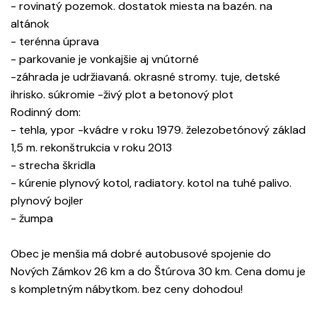
- rovinatý pozemok. dostatok miesta na bazén. na
altánok
- terénna úprava
- parkovanie je vonkajšie aj vnútorné
-záhrada je udržiavaná. okrasné stromy. tuje, detské
ihrisko. súkromie -živý plot a betonový plot
Rodinný dom:
- tehla, ypor -kvádre v roku 1979. železobetónový základ
1,5 m. rekonštrukcia v roku 2013
- strecha škridla
- kúrenie plynový kotol, radiatory. kotol na tuhé palivo.
plynový bojler
- žumpa
Obec je menšia má dobré autobusové spojenie do
Nových Zámkov 26 km a do Štúrova 30 km. Cena domu je
s kompletným nábytkom. bez ceny dohodou!