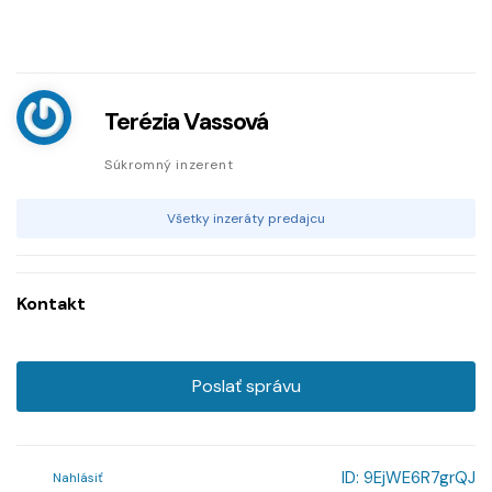
Terézia Vassová
Súkromný inzerent
Všetky inzeráty predajcu
Kontakt
Poslať správu
ID:
9EjWE6R7grQJ
Nahlásiť