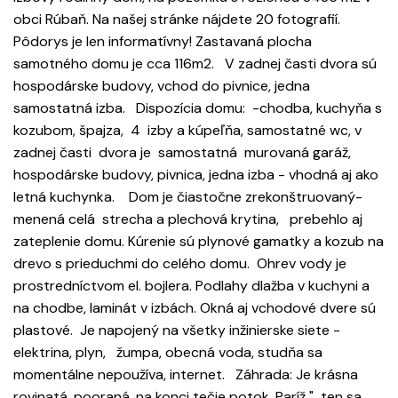
obci Rúbaň. Na našej stránke nájdete 20 fotografií.
Pôdorys je len informatívny! Zastavaná plocha
samotného domu je cca 116m2. V zadnej časti dvora sú
hospodárske budovy, vchod do pivnice, jedna
samostatná izba. Dispozícia domu: -chodba, kuchyňa s
kozubom, špajza, 4 izby a kúpeľňa, samostatné wc, v
zadnej časti dvora je samostatná murovaná garáž,
hospodárske budovy, pivnica, jedna izba - vhodná aj ako
letná kuchynka. Dom je čiastočne zrekonštruovaný-
menená celá strecha a plechová krytina, prebehlo aj
zateplenie domu. Kúrenie sú plynové gamatky a kozub na
drevo s prieduchmi do celého domu. Ohrev vody je
prostredníctvom el. bojlera. Podlahy dlažba v kuchyni a
na chodbe, laminát v izbách. Okná aj vchodové dvere sú
plastové. Je napojený na všetky inžinierske siete -
elektrina, plyn, žumpa, obecná voda, studňa sa
momentálne nepoužíva, internet. Záhrada: Je krásna
rovinatá, pooraná, na konci tečie potok. Paríž " ten sa