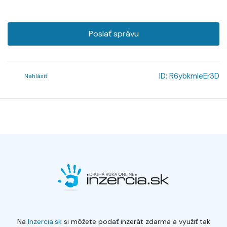
Poslať správu
ID:
R6ybkmleEr3D
Nahlásiť
Na
Inzercia.sk
si môžete podať inzerát zdarma a využiť tak