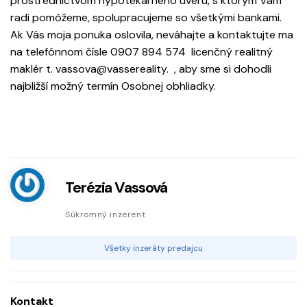
prostredníctvom hypotekárneho úveru, s ktorým Vám
radi pomôžeme, spolupracujeme so všetkými bankami.
Ak Vás moja ponuka oslovila, neváhajte a kontaktujte ma
na telefónnom čísle 0907 894 574 licenčný realitný
maklér t. vassova@vassereality. , aby sme si dohodli
najbližší možný termín Osobnej obhliadky.
Terézia Vassová
Súkromný inzerent
Všetky inzeráty predajcu
Kontakt