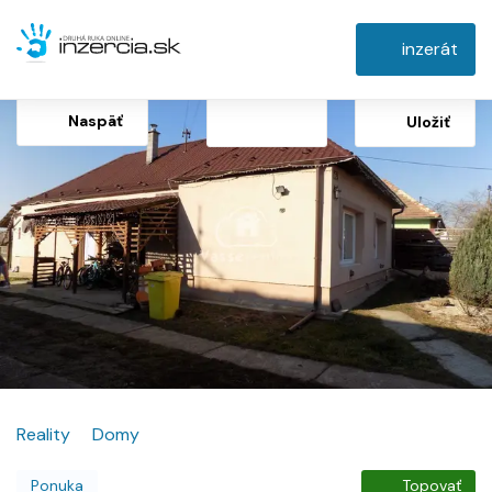
inzerát
Naspäť
Uložiť
Reality
Domy
Ponuka
Topovať