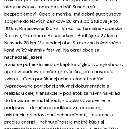
nikdy nevylieva- netreba sa báť! Susedia sú
bezproblémoví! Obec je menšia, má dobré autobusové
spojenie do Nových Zámkov- 26 km a do Štúrova je to
30 km, Bratislava je 125 km. V okolí sú termálne kúpaliská
Štúrovo, Ostrihom s Aquaparkom, Podhájska 27 km a
Nesvady 28 km. V susednej obci Strekov sa každoročne
koná veľký vinársky festival. Na okraji obce sa
nachádzajú jazerá
a známe pútnické miesto- kaplnka Cigléd. Dom je vhodný
aj ako víkendový domček pre včelára, pre chovateľa
zvierat. Cena ponúkanej nehnuteľnosti zahŕňa: -
vypracovanie potrebnej zmluvnej dokumentácie a
realizáciu celej transakcie, - poplatok za návrh na vklad
do katastra nehnuteľností, - poplatky za overenie
podpisov - doručenie podkladov na kataster, -
asistenciu pri odovzdaní nehnuteľnosti, - asistenciu
prepisu energii - nehnuteľnosť je možné kúpiť aj