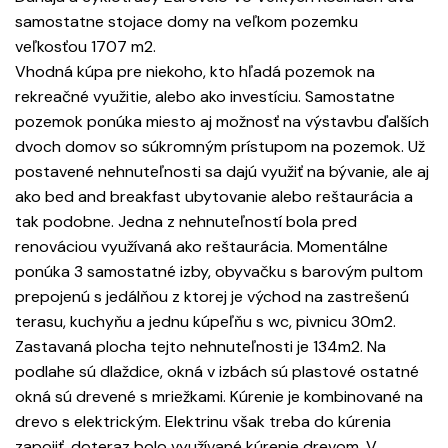
samostatne stojace domy na veľkom pozemku
veľkosťou 1707 m2.
Vhodná kúpa pre niekoho, kto hľadá pozemok na
rekreačné využitie, alebo ako investíciu. Samostatne
pozemok ponúka miesto aj možnosť na výstavbu ďalších
dvoch domov so súkromným prístupom na pozemok. Už
postavené nehnuteľnosti sa dajú využiť na bývanie, ale aj
ako bed and breakfast ubytovanie alebo reštaurácia a
tak podobne. Jedna z nehnuteľností bola pred
renováciou využívaná ako reštaurácia. Momentálne
ponúka 3 samostatné izby, obyvačku s barovým pultom
prepojenú s jedálňou z ktorej je východ na zastrešenú
terasu, kuchyňu a jednu kúpeľňu s wc, pivnicu 30m2.
Zastavaná plocha tejto nehnuteľnosti je 134m2. Na
podlahe sú dlaždice, okná v izbách sú plastové ostatné
okná sú drevené s mriežkami. Kúrenie je kombinované na
drevo s elektrickým. Elektrinu však treba do kúrenia
zapojiť, doteraz bolo využívané kúrenie drevom. V