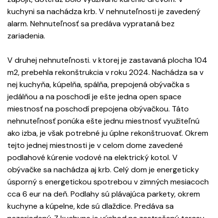
kuchyni sa nachádza krb. V nehnuteľnosti je zavedený
alarm. Nehnuteľnosť sa predáva vyprataná bez
zariadenia.
V druhej nehnuteľnosti. v ktorej je zastavaná plocha 104
m2, prebehla rekonštrukcia v roku 2024. Nachádza sa v
nej kuchyňa, kúpelňa, spálňa, prepojená obývačka s
jedálňou a na poschodí je ešte jedna open space
miestnosť na poschodí prepojena obývačkou. Táto
nehnuteľnosť ponúka ešte jednu miestnosť využiteľnú
ako izba, je však potrebné ju úplne rekonštruovať. Okrem
tejto jednej miestnosti je v celom dome zavedené
podlahové kúrenie vodové na elektrický kotol. V
obývačke sa nachádza aj krb. Celý dom je energeticky
úsporný s energetickou spotrebou v zimných mesiacoch
cca 6 eur na deň. Podlahy sú plávajúca parkety, okrem
kuchyne a kúpelne, kde sú dlaždice. Predáva sa