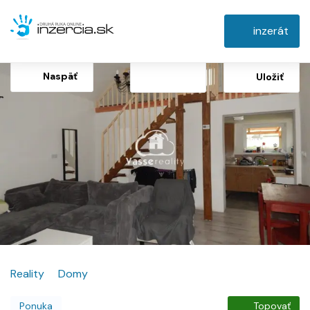
inzerát
Naspäť
Uložiť
Reality
Domy
Ponuka
Topovať