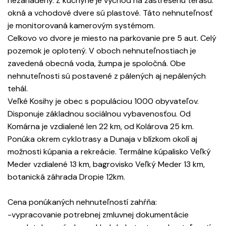
nezariadený. Z kuchyne je východ na zastrešenú terasu.
okná a vchodové dvere sú plastové. Táto nehnuteľnosť
je monitorovaná kamerovým systémom.
Celkovo vo dvore je miesto na parkovanie pre 5 aut. Celý
pozemok je oplotený. V oboch nehnuteľnostiach je
zavedená obecná voda, žumpa je spoločná. Obe
nehnuteľnosti sú postavené z pálených aj nepálených
tehál.
Veľké Kosihy je obec s populáciou 1000 obyvateľov.
Disponuje základnou sociálnou vybavenosťou. Od
Komárna je vzdialené len 22 km, od Kolárova 25 km.
Ponúka okrem cyklotrasy a Dunaja v blízkom okolí aj
možnosti kúpania a rekreácie. Termálne kúpalisko Veľký
Meder vzdialené 13 km, bagrovisko Veľký Meder 13 km,
botanická záhrada Dropie 12km.
Cena ponúkaných nehnuteľností zahŕňa:
-vypracovanie potrebnej zmluvnej dokumentácie