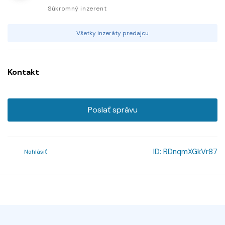
Súkromný inzerent
Všetky inzeráty predajcu
Kontakt
Poslať správu
ID:
RDnqmXGkVr87
Nahlásiť