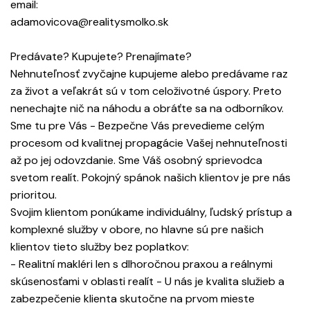
email:
adamovicova@realitysmolko.sk
Predávate? Kupujete? Prenajímate?
Nehnuteľnosť zvyčajne kupujeme alebo predávame raz
za život a veľakrát sú v tom celoživotné úspory. Preto
nenechajte nič na náhodu a obráťte sa na odborníkov.
Sme tu pre Vás - Bezpečne Vás prevedieme celým
procesom od kvalitnej propagácie Vašej nehnuteľnosti
až po jej odovzdanie. Sme Váš osobný sprievodca
svetom realít. Pokojný spánok našich klientov je pre nás
prioritou.
Svojim klientom ponúkame individuálny, ľudský prístup a
komplexné služby v obore, no hlavne sú pre našich
klientov tieto služby bez poplatkov:
- Realitní makléri len s dlhoročnou praxou a reálnymi
skúsenosťami v oblasti realít - U nás je kvalita služieb a
zabezpečenie klienta skutočne na prvom mieste