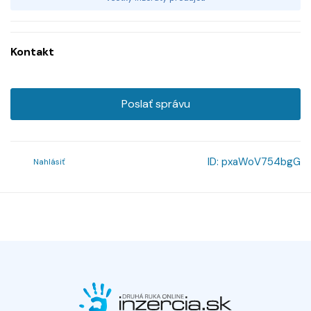
Kontakt
Poslať správu
ID:
pxaWoV754bgG
Nahlásiť