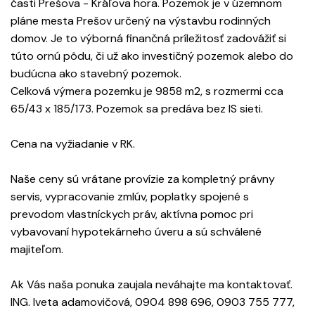
časti Prešova - Kráľova hora. Pozemok je v územnom
pláne mesta Prešov určený na výstavbu rodinných
domov. Je to výborná finančná príležitosť zadovážiť si
túto ornú pôdu, či už ako investičný pozemok alebo do
budúcna ako stavebný pozemok.
Celková výmera pozemku je 9858 m2, s rozmermi cca
65/43 x 185/173. Pozemok sa predáva bez IS sieti.
Cena na vyžiadanie v RK.
Naše ceny sú vrátane provízie za kompletný právny
servis, vypracovanie zmlúv, poplatky spojené s
prevodom vlastníckych práv, aktívna pomoc pri
vybavovaní hypotekárneho úveru a sú schválené
majiteľom.
Ak Vás naša ponuka zaujala neváhajte ma kontaktovať.
ING. Iveta adamovičová, 0904 898 696, 0903 755 777,