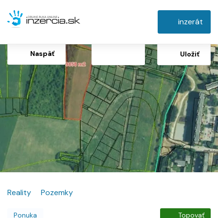
inzerát
Naspäť
Uložiť
Reality
Pozemky
Ponuka
Topovať