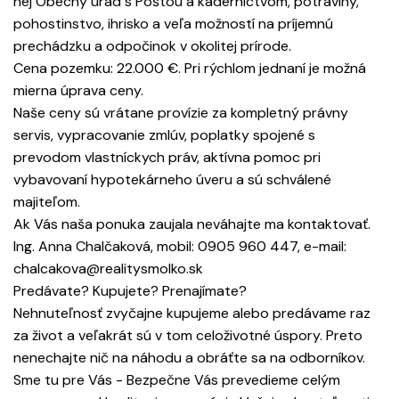
nej Obecný úrad s Poštou a kaderníctvom, potraviny,
pohostinstvo, ihrisko a veľa možností na príjemnú
prechádzku a odpočinok v okolitej prírode.
Cena pozemku: 22.000 €. Pri rýchlom jednaní je možná
mierna úprava ceny.
Naše ceny sú vrátane provízie za kompletný právny
servis, vypracovanie zmlúv, poplatky spojené s
prevodom vlastníckych práv, aktívna pomoc pri
vybavovaní hypotekárneho úveru a sú schválené
majiteľom.
Ak Vás naša ponuka zaujala neváhajte ma kontaktovať.
Ing. Anna Chalčaková, mobil: 0905 960 447, e-mail:
chalcakova@realitysmolko.sk
Predávate? Kupujete? Prenajímate?
Nehnuteľnosť zvyčajne kupujeme alebo predávame raz
za život a veľakrát sú v tom celoživotné úspory. Preto
nenechajte nič na náhodu a obráťte sa na odborníkov.
Sme tu pre Vás - Bezpečne Vás prevedieme celým