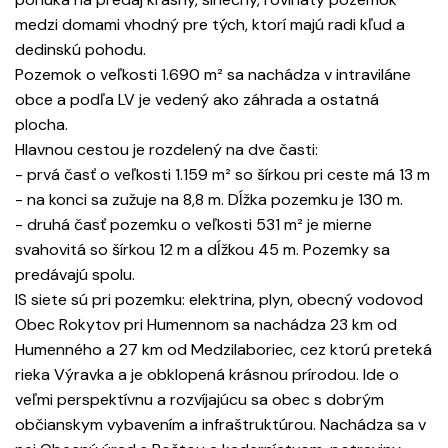
medzi domami vhodný pre tých, ktorí majú radi kľud a
dedinskú pohodu.
Pozemok o veľkosti 1.690 m² sa nachádza v intraviláne
obce a podľa LV je vedený ako záhrada a ostatná
plocha.
Hlavnou cestou je rozdelený na dve časti:
- prvá časť o veľkosti 1.159 m² so šírkou pri ceste má 13 m
- na konci sa zužuje na 8,8 m. Dĺžka pozemku je 130 m.
- druhá časť pozemku o veľkosti 531 m² je mierne
svahovitá so šírkou 12 m a dĺžkou 45 m. Pozemky sa
predávajú spolu.
IS siete sú pri pozemku: elektrina, plyn, obecný vodovod
Obec Rokytov pri Humennom sa nachádza 23 km od
Humenného a 27 km od Medzilaboriec, cez ktorú preteká
rieka Výravka a je obklopená krásnou prírodou. Ide o
veľmi perspektívnu a rozvíjajúcu sa obec s dobrým
občianskym vybavením a infraštruktúrou. Nachádza sa v