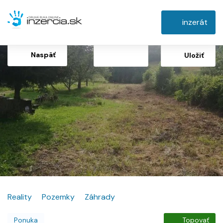
inzerát
Naspäť
Uložiť
Reality
Pozemky
Záhrady
Ponuka
Topovať