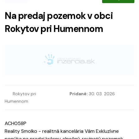
Na predaj pozemok v obci
Rokytov pri Humennom
Rokytov pri
Pridané:
30. 03. 2026
Humennom
ACH058P
Reality Smolko - realitná kancelária Vám Exkluzívne
ponúka na predaj krásny, slnečný, rovinatý pozemok