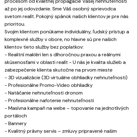
procesom od kvalitnej propagácie Vašej nehnuteľnosti
až po jej odovzdanie. Sme Váš osobný sprievodca
svetom realít. Pokojný spánok našich klientov je pre nás
prioritou.
Svojim klientom ponúkame individuálny, ľudský prístup a
komplexné služby v obore, no hlavne sú pre našich
klientov tieto služby bez poplatkov:
- Realitní makléri len s dlhoročnou praxou a reálnymi
skúsenosťami v oblasti realít - U nás je kvalita služieb a
zabezpečenie klienta skutočne na prvom mieste
- 3D vizualizácie (3D virtuálne obhliadky nehnuteľnosti)
- Profesionálne Promo-Video obhliadky
- Natáčanie nehnuteľnosti dronom
- Profesionálne nafotenie nehnuteľnosti
- Masívna kampaň na webe – topovanie na jednotlivých
portáloch
- Bannery
- Kvalitný právny servis – zmluvy pripravené našim