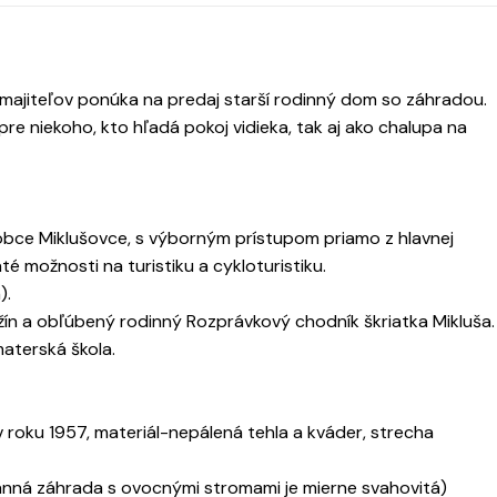
majiteľov ponúka na predaj starší rodinný dom so záhradou.
pre niekoho, kto hľadá pokoj vidieka, tak aj ako chalupa na
bce Miklušovce, s výborným prístupom priamo z hlavnej
é možnosti na turistiku a cykloturistiku.
).
žín a obľúbený rodinný Rozprávkový chodník škriatka Mikluša.
aterská škola.
roku 1957, materiál-nepálená tehla a kváder, strecha
anná záhrada s ovocnými stromami je mierne svahovitá)