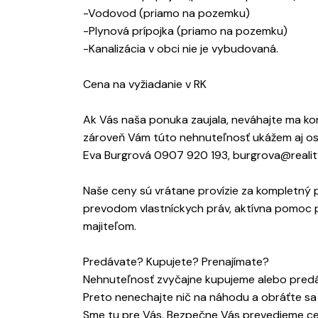
-Vodovod (priamo na pozemku)
-Plynová prípojka (priamo na pozemku)
-Kanalizácia v obci nie je vybudovaná.
Cena na vyžiadanie v RK
Ak Vás naša ponuka zaujala, neváhajte ma k
zároveň Vám túto nehnuteľnosť ukážem aj o
Eva Burgrová 0907 920 193, burgrova@realit
Naše ceny sú vrátane provízie za kompletný p
prevodom vlastníckych práv, aktívna pomoc 
majiteľom.
Predávate? Kupujete? Prenajímate?
Nehnuteľnosť zvyčajne kupujeme alebo predáv
Preto nenechajte nič na náhodu a obráťte sa
Sme tu pre Vás. Bezpečne Vás prevedieme ce