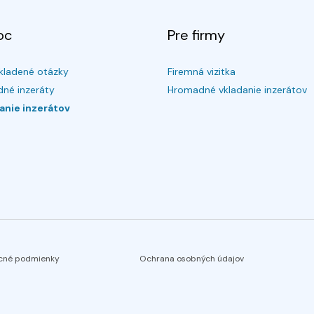
oc
Pre firmy
kladené otázky
Firemná vizitka
né inzeráty
Hromadné vkladanie inzerátov
anie inzerátov
cné podmienky
Ochrana osobných údajov