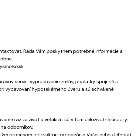
ontaktovať. Rada Vám poskytnem potrebné informácie a
sobne.
ysmolko.sk
rávny servis, vypracovanie zmlúv, poplatky spojené s
pri vybavovaní hypotekárneho úveru a sú schválené
ame raz za život a veľakrát sú v tom celoživotné úspory.
 na odborníkov.
lým procesom od kvalitnej propagácie Vašej nehnuteľnosti