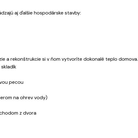
zajú aj ďalšie hospodárske stavby:
ie a rekonštrukcie si v ňom vytvoríte dokonalé teplo domova.
 skladík
ovou pecou
lerom na ohrev vody)
vchodom z dvora