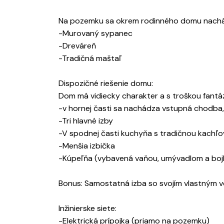
Na pozemku sa okrem rodinného domu nachád
-Murovaný sypanec
-Dreváreň
-Tradičná maštaľ
Dispozičné riešenie domu:
Dom má vidiecky charakter a s troškou fantáz
-v hornej časti sa nachádza vstupná chodba,
-Tri hlavné izby
-V spodnej časti kuchyňa s tradičnou kachľ
-Menšia izbička
-Kúpeľňa (vybavená vaňou, umývadlom a boj
Bonus: Samostatná izba so svojím vlastným 
Inžinierske siete:
-Elektrická prípojka (priamo na pozemku)