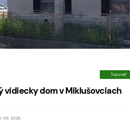
Topovať
ný vidiecky dom v Miklušovciach
0. 06. 2026