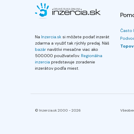
Pom
Často 
Na
Inzercia.sk
si môžete podať inzerát
Podvod
zdarma a využiť tak rýchly predaj. Náš
Topov
bazár
navštívi mesačne viac ako
500.000 používateľov.
Regionálna
inzercia
predstavuje zoradenie
inzerátov podľa miest.
© Inzercia.sk 2000 -
2026
Všeobe