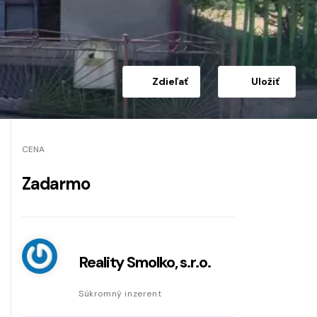
Zdieľať
Uložiť
CENA
Zadarmo
Reality Smolko, s.r.o.
Súkromný inzerent