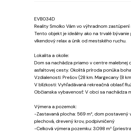
EVB034D
Reality Smolko Vám vo výhradnom zastúpení 
Tento objekt je ideálny ako na trvalé bývanie 
víkendový relax a únik od mestského ruchu.
Lokalita a okolie:
Dom sa nachádza priamo v centre malebnej o
asfaltovej cesty. Okolitá príroda ponúka bohat
Vzdialenosti: Prešov (28 km. Margecany (8 km
V blízkosti: Vyhľadávaná rekreačná oblasť Ru
Občianska vybavenosť: V obci sa nachádza m
Výmera a pozemok:
-Zastavaná plocha: 569 m², dom postavený v 
plechová, drevený krov, podpivničený
-Celková výmera pozemku: 3.098 m² (priestr