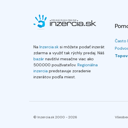
Pom
Často 
Na
Inzercia.sk
si môžete podať inzerát
Podvod
zdarma a využiť tak rýchly predaj. Náš
Topov
bazár
navštívi mesačne viac ako
500.000 používateľov.
Regionálna
inzercia
predstavuje zoradenie
inzerátov podľa miest.
© Inzercia.sk 2000 -
2026
Všeobe