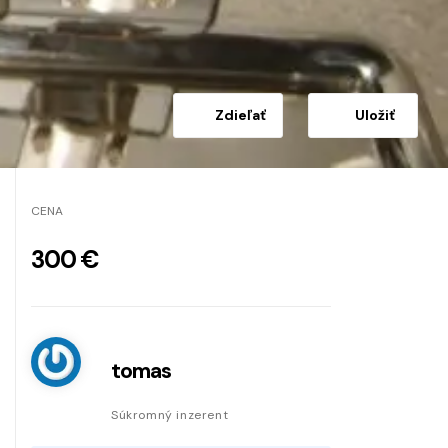
Zdieľať
Uložiť
CENA
300 €
tomas
Súkromný inzerent