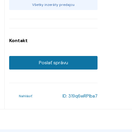
Všetky inzeráty predajcu
Kontakt
Poslať správu
ID:
319q6wRPlba7
Nahlásiť