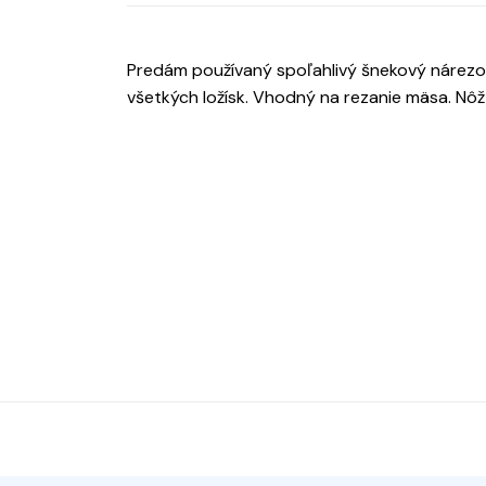
Predám používaný spoľahlivý šnekový nárezov
všetkých ložísk. Vhodný na rezanie mäsa. Nôž f