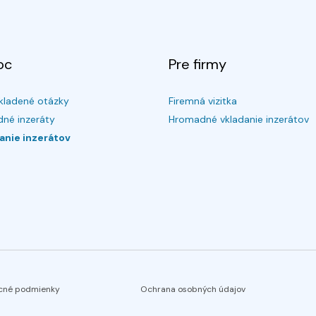
oc
Pre firmy
kladené otázky
Firemná vizitka
né inzeráty
Hromadné vkladanie inzerátov
anie inzerátov
cné podmienky
Ochrana osobných údajov